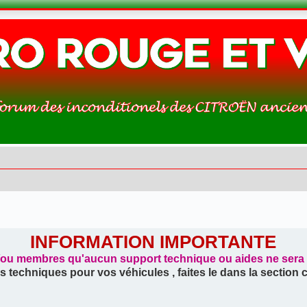
INFORMATION IMPORTANTE
/ou membres qu'aucun support technique ou aides ne sera tr
s techniques pour vos véhicules , faites le dans la section