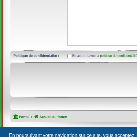
Politique de confidentialité :
En accord avec la
politique de confidentialit
Portail
Accueil du forum
En poursuivant votre navigation sur ce site, vous acceptez 