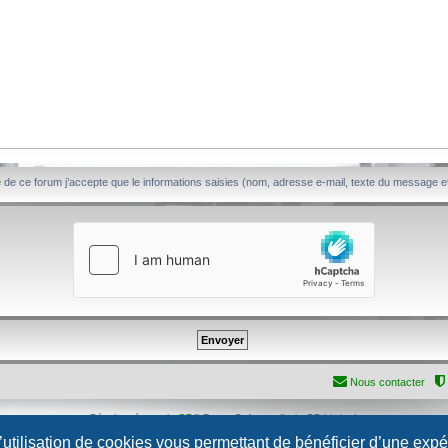
é
de ce forum j’accepte que le informations saisies (nom, adresse e-mail, texte du message et
Nous contacter
Développé par
phpBB
® Forum Software © phpBB Limited
Traduction française officielle
©
Qiaeru
l’utilisation de cookies vous permettant de bénéficier d’une exp