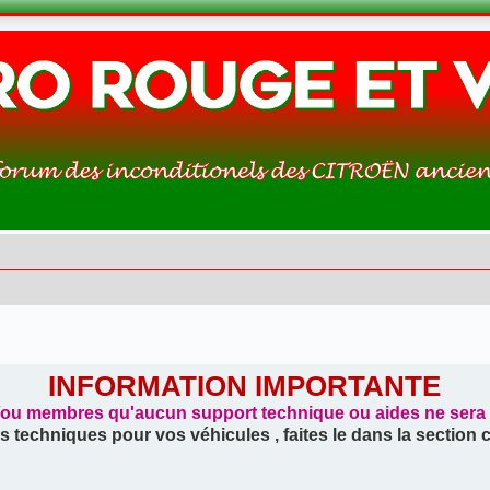
INFORMATION IMPORTANTE
/ou membres qu'aucun support technique ou aides ne sera tr
s techniques pour vos véhicules , faites le dans la section