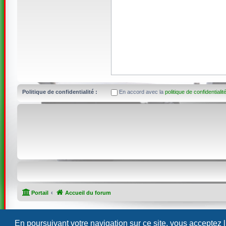
Politique de confidentialité :
En accord avec la
politique de confidentialit
Portail
Accueil du forum
En poursuivant votre navigation sur ce site, vous acceptez 