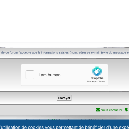
é
de ce forum j’accepte que le informations saisies (nom, adresse e-mail, texte du message et
Nous contacter
Développé par
phpBB
® Forum Software © phpBB Limited
Traduction française officielle
©
Qiaeru
l’utilisation de cookies vous permettant de bénéficier d’une exp