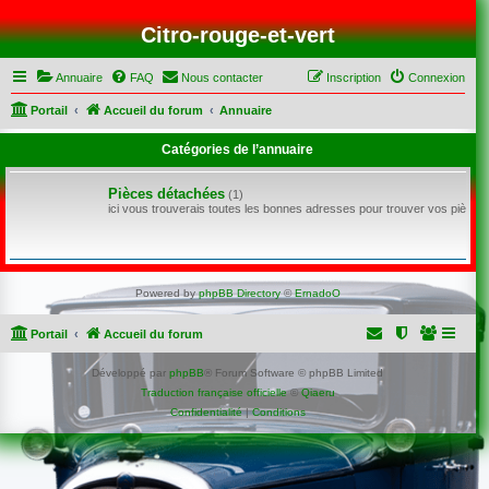
Citro-rouge-et-vert
Annuaire
FAQ
Nous contacter
Inscription
Connexion
Portail
Accueil du forum
Annuaire
Catégories de l’annuaire
Pièces détachées
(1)
ici vous trouverais toutes les bonnes adresses pour trouver vos pièce
Powered by
phpBB Directory
©
ErnadoO
Portail
Accueil du forum
Développé par
phpBB
® Forum Software © phpBB Limited
Traduction française officielle
©
Qiaeru
Confidentialité
|
Conditions