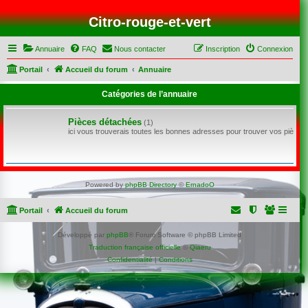
Citro-rouge-et-vert
Annuaire
FAQ
Nous contacter
Inscription
Connexion
Portail
Accueil du forum
Annuaire
Catégories de l’annuaire
Pièces détachées
(1)
ici vous trouverais toutes les bonnes adresses pour trouver vos pièce
Powered by
phpBB Directory
©
ErnadoO
Portail
Accueil du forum
Développé par
phpBB
® Forum Software © phpBB Limited
Traduction française officielle
©
Qiaeru
Confidentialité
|
Conditions