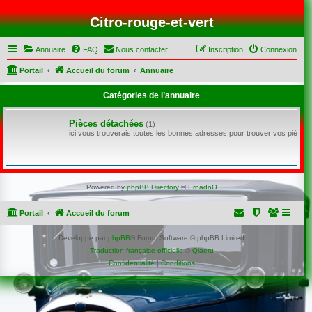
Citro-rouge-et-vert
Annuaire
FAQ
Nous contacter
Inscription
Connexion
Portail
Accueil du forum
Annuaire
Catégories de l’annuaire
Pièces détachées
(1)
ici vous trouverais toutes les bonnes adresses pour trouver vos pièce
Powered by
phpBB Directory
©
ErnadoO
Portail
Accueil du forum
Développé par
phpBB
® Forum Software © phpBB Limited
Traduction française officielle
©
Qiaeru
Confidentialité
|
Conditions