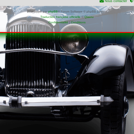
Nous contacter
Développé par
phpBB
® Forum Software © phpBB Limited
Traduction française officielle
©
Qiaeru
Confidentialité
|
Conditions