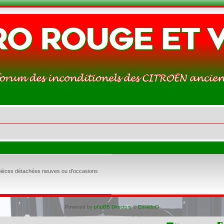
 pièces détachées neuves ou d'occasions
Powered by
phpBB Directory
©
ErnadoO