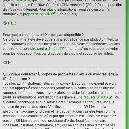
sous la « Licence Publique Générale GNU version 2 (GPL-2.0) » et peut être
distribué gratuitement. Pour plus d’informations, veuillez consulter la
rubrique «
À propos de phpBB
» (en anglais).
Haut
Pourquoi la fonctionnalité X n’est pas disponible ?
Ce programme a été développé et mis sous licence par phpBB Limited. Si
vous souhaitez proposer l’intégration d’une nouvelle fonctionnalité, veuillez
vous rendre sur
notre centre d’idées
(en anglais) où vous pourrez voter
pour les idées soumises par d’autres utilisateurs et suggérer les vôtres.
Haut
Qui dois-je contacter à propos de problèmes d’abus ou d’ordres légaux
liés à ce forum ?
Tous les administrateurs listés sur la page « L’équipe » devraient être un
contact approprié concernant ces problèmes. Si vous n’obtenez aucune
réponse de leur part, vous devriez alors contacter le propriétaire du domaine
(dont les informations sont disponibles grâce à
une requête WHOIS
), ou,
si celui-ci fonctionne sur un service gratuit (comme Yahoo, Free, etc.), le
service de gestion des abus. Veuillez noter que phpBB Limited n’a
absolument aucune juridiction et ne peut en aucun cas être tenu comme
responsable de comment, où et par qui ce forum est utilisé. Ne contactez
pas phpBB Limited pour tout problème d’ordre légal (commentaire
incessant, insultant, diffamatoire, etc.) qui ne sont pas directement reliés