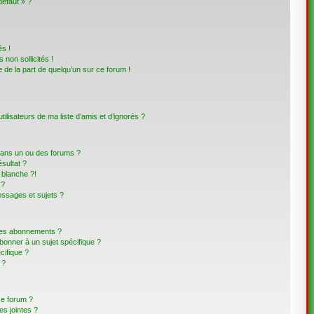
défaut » ?
s !
non sollicités !
e de la part de quelqu’un sur ce forum !
lisateurs de ma liste d’amis et d’ignorés ?
dans un ou des forums ?
sultat ?
blanche ?!
 ?
ssages et sujets ?
t les abonnements ?
bonner à un sujet spécifique ?
ifique ?
 ?
ce forum ?
s jointes ?