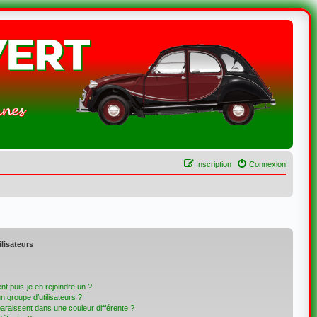
Inscription
Connexion
ilisateurs
t puis-je en rejoindre un ?
 groupe d’utilisateurs ?
paraissent dans une couleur différente ?