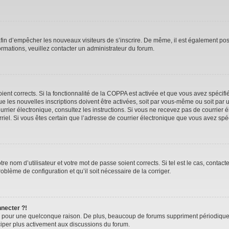
 afin d’empêcher les nouveaux visiteurs de s’inscrire. De même, il est également pos
nformations, veuillez contacter un administrateur du forum.
oient corrects. Si la fonctionnalité de la COPPA est activée et que vous avez spécif
 les nouvelles inscriptions doivent être activées, soit par vous-même ou soit par u
 courrier électronique, consultez les instructions. Si vous ne recevez pas de courr
ourriel. Si vous êtes certain que l’adresse de courrier électronique que vous avez sp
e nom d’utilisateur et votre mot de passe soient corrects. Si tel est le cas, contac
roblème de configuration et qu’il soit nécessaire de la corriger.
nnecter ?!
e pour une quelconque raison. De plus, beaucoup de forums suppriment périodiquement
iciper plus activement aux discussions du forum.