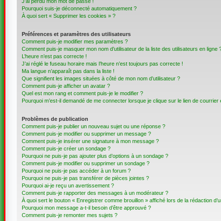
J’ai perdu mon mot de passe !
Pourquoi suis-je déconnecté automatiquement ?
À quoi sert « Supprimer les cookies » ?
Préférences et paramètres des utilisateurs
Comment puis-je modifier mes paramètres ?
Comment puis-je masquer mon nom d’utilisateur de la liste des utilisateurs en ligne 
L’heure n’est pas correcte !
J’ai réglé le fuseau horaire mais l’heure n’est toujours pas correcte !
Ma langue n’apparaît pas dans la liste !
Que signifient les images situées à côté de mon nom d’utilisateur ?
Comment puis-je afficher un avatar ?
Quel est mon rang et comment puis-je le modifier ?
Pourquoi m’est-il demandé de me connecter lorsque je clique sur le lien de courrier é
Problèmes de publication
Comment puis-je publier un nouveau sujet ou une réponse ?
Comment puis-je modifier ou supprimer un message ?
Comment puis-je insérer une signature à mon message ?
Comment puis-je créer un sondage ?
Pourquoi ne puis-je pas ajouter plus d’options à un sondage ?
Comment puis-je modifier ou supprimer un sondage ?
Pourquoi ne puis-je pas accéder à un forum ?
Pourquoi ne puis-je pas transférer de pièces jointes ?
Pourquoi ai-je reçu un avertissement ?
Comment puis-je rapporter des messages à un modérateur ?
À quoi sert le bouton « Enregistrer comme brouillon » affiché lors de la rédaction d’u
Pourquoi mon message a-t-il besoin d’être approuvé ?
Comment puis-je remonter mes sujets ?