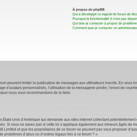
À propos de phpBB
Qui a développé ce logiciel de forum de dis
Pourquoi la fonctionnalité X n’est pas dispon
Qui dois-je contacter à propos de problèmes
Comment puis-je contacter un administrate
forum peuvent limiter la publication de messages aux utilisateurs inscrits. En vous 
age d’avatars personnalisés, l’utilisation de la messagerie privée, l’envoi de courri
pourquoi nous vous recommandons de le faire.
es États-Unis d’Amérique qui demande aux sites internet collectant potentiellemen
s. Si vous ne savez pas si cette loi s’applique également aux mineurs âgés de moi
BB Limited et que les propriétaires de ce forum ne peuvent pas vous proposer d’assi
 de problèmes d’abus ou d’ordres légaux liés à ce forum ? ».