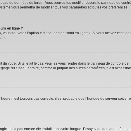
la base de données du forum. Vous pouvez les modifier depuis le panneau de contrôle
système vous permettra de modifier tous vos paramètres et toutes vos préférences.
urs en ligne ?
, vous trouverez l’option « Masquer mon statut en ligne ». Si vous activez cette op
ible.
nt du vôtre. Si tel était le cas, veuillez vous rendre dans le panneau de contrôle de l
lage du fuseau horaire, comme la plupart des autres paramètres, n’est accessible qu’
’heure n’est toujours pas correcte, il est probable que l’horloge du serveur soit er
e logiciel n’a pas encore été traduit dans votre langue. Essayez de demander à un adm