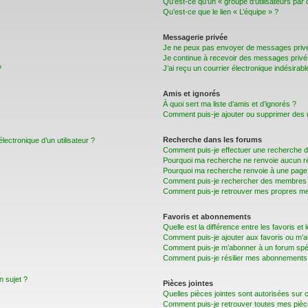
Qu’est-ce qu’un « groupe d’utilisateurs par 
Qu’est-ce que le lien « L’équipe » ?
Messagerie privée
Je ne peux pas envoyer de messages privé
Je continue à recevoir des messages privés 
?
J’ai reçu un courrier électronique indésirabl
Amis et ignorés
À quoi sert ma liste d’amis et d’ignorés ?
Comment puis-je ajouter ou supprimer des uti
Recherche dans les forums
lectronique d’un utilisateur ?
Comment puis-je effectuer une recherche 
Pourquoi ma recherche ne renvoie aucun ré
Pourquoi ma recherche renvoie à une page 
Comment puis-je rechercher des membres
Comment puis-je retrouver mes propres me
Favoris et abonnements
Quelle est la différence entre les favoris e
Comment puis-je ajouter aux favoris ou m’a
Comment puis-je m’abonner à un forum spéc
Comment puis-je résilier mes abonnements
n sujet ?
Pièces jointes
Quelles pièces jointes sont autorisées sur 
Comment puis-je retrouver toutes mes pièce