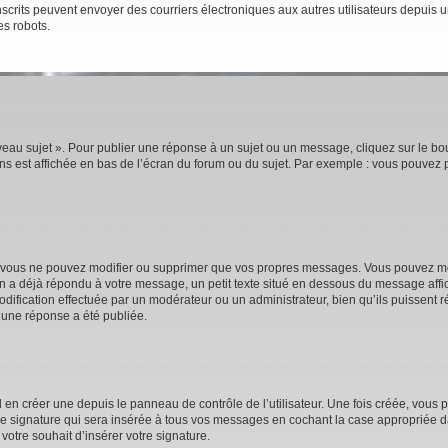
rs inscrits peuvent envoyer des courriers électroniques aux autres utilisateurs depui
es robots.
eau sujet ». Pour publier une réponse à un sujet ou un message, cliquez sur le bou
s est affichée en bas de l’écran du forum ou du sujet. Par exemple : vous pouvez 
 vous ne pouvez modifier ou supprimer que vos propres messages. Vous pouvez mod
’un a déjà répondu à votre message, un petit texte situé en dessous du message affi
e modification effectuée par un modérateur ou un administrateur, bien qu’ils puissent 
 une réponse a été publiée.
n créer une depuis le panneau de contrôle de l’utilisateur. Une fois créée, vous p
e signature qui sera insérée à tous vos messages en cochant la case appropriée dan
votre souhait d’insérer votre signature.