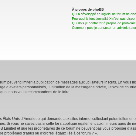
À propos de phpBB
Qui a développé ce logiciel de forum de dis
Pourquoi la fonctionnalité X n’est pas dispon
Qui dois-je contacter à propos de problèmes
Comment puis-je contacter un administrate
forum peuvent limiter la publication de messages aux utilisateurs inscrits. En vous 
age d’avatars personnalisés, l’utilisation de la messagerie privée, l’envoi de courri
pourquoi nous vous recommandons de le faire.
es États-Unis d’Amérique qui demande aux sites internet collectant potentiellemen
s. Si vous ne savez pas si cette loi s’applique également aux mineurs âgés de moi
BB Limited et que les propriétaires de ce forum ne peuvent pas vous proposer d’assi
 de problèmes d’abus ou d’ordres légaux liés à ce forum ? ».