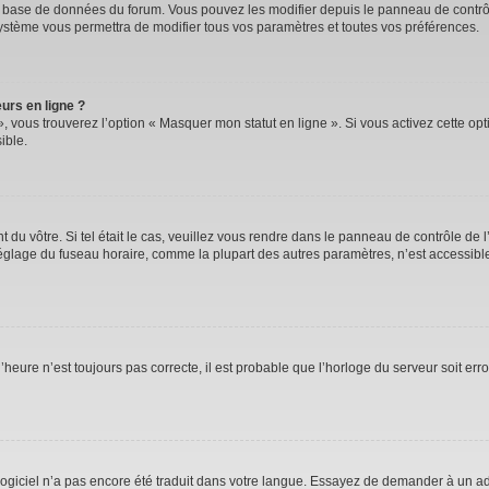
la base de données du forum. Vous pouvez les modifier depuis le panneau de contrôle
système vous permettra de modifier tous vos paramètres et toutes vos préférences.
urs en ligne ?
, vous trouverez l’option « Masquer mon statut en ligne ». Si vous activez cette op
ible.
nt du vôtre. Si tel était le cas, veuillez vous rendre dans le panneau de contrôle de l
lage du fuseau horaire, comme la plupart des autres paramètres, n’est accessible qu’
’heure n’est toujours pas correcte, il est probable que l’horloge du serveur soit er
e logiciel n’a pas encore été traduit dans votre langue. Essayez de demander à un adm