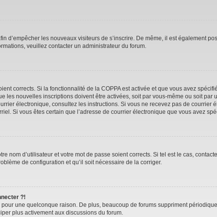
 afin d’empêcher les nouveaux visiteurs de s’inscrire. De même, il est également pos
nformations, veuillez contacter un administrateur du forum.
oient corrects. Si la fonctionnalité de la COPPA est activée et que vous avez spécif
 les nouvelles inscriptions doivent être activées, soit par vous-même ou soit par u
 courrier électronique, consultez les instructions. Si vous ne recevez pas de courr
ourriel. Si vous êtes certain que l’adresse de courrier électronique que vous avez sp
e nom d’utilisateur et votre mot de passe soient corrects. Si tel est le cas, contac
roblème de configuration et qu’il soit nécessaire de la corriger.
nnecter ?!
e pour une quelconque raison. De plus, beaucoup de forums suppriment périodiquement
iciper plus activement aux discussions du forum.