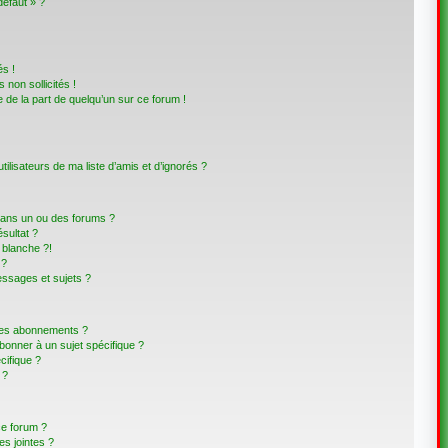
défaut » ?
s !
non sollicités !
e de la part de quelqu’un sur ce forum !
lisateurs de ma liste d’amis et d’ignorés ?
dans un ou des forums ?
sultat ?
blanche ?!
 ?
ssages et sujets ?
t les abonnements ?
bonner à un sujet spécifique ?
ifique ?
 ?
ce forum ?
s jointes ?