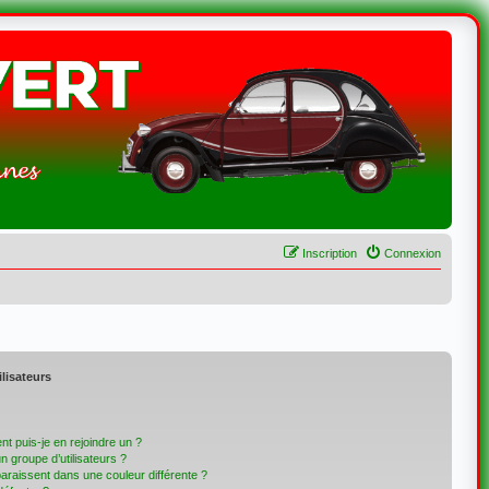
Inscription
Connexion
ilisateurs
t puis-je en rejoindre un ?
 groupe d’utilisateurs ?
paraissent dans une couleur différente ?