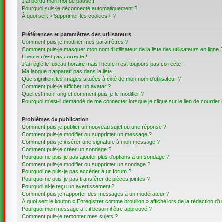
J’ai perdu mon mot de passe !
Pourquoi suis-je déconnecté automatiquement ?
À quoi sert « Supprimer les cookies » ?
Préférences et paramètres des utilisateurs
Comment puis-je modifier mes paramètres ?
Comment puis-je masquer mon nom d’utilisateur de la liste des utilisateurs en ligne 
L’heure n’est pas correcte !
J’ai réglé le fuseau horaire mais l’heure n’est toujours pas correcte !
Ma langue n’apparaît pas dans la liste !
Que signifient les images situées à côté de mon nom d’utilisateur ?
Comment puis-je afficher un avatar ?
Quel est mon rang et comment puis-je le modifier ?
Pourquoi m’est-il demandé de me connecter lorsque je clique sur le lien de courrier é
Problèmes de publication
Comment puis-je publier un nouveau sujet ou une réponse ?
Comment puis-je modifier ou supprimer un message ?
Comment puis-je insérer une signature à mon message ?
Comment puis-je créer un sondage ?
Pourquoi ne puis-je pas ajouter plus d’options à un sondage ?
Comment puis-je modifier ou supprimer un sondage ?
Pourquoi ne puis-je pas accéder à un forum ?
Pourquoi ne puis-je pas transférer de pièces jointes ?
Pourquoi ai-je reçu un avertissement ?
Comment puis-je rapporter des messages à un modérateur ?
À quoi sert le bouton « Enregistrer comme brouillon » affiché lors de la rédaction d’u
Pourquoi mon message a-t-il besoin d’être approuvé ?
Comment puis-je remonter mes sujets ?