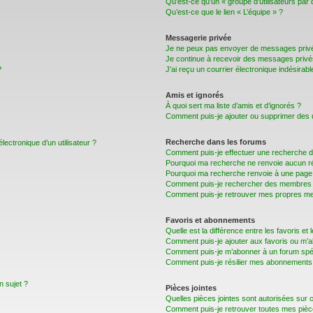
Qu’est-ce qu’un « groupe d’utilisateurs par 
Qu’est-ce que le lien « L’équipe » ?
Messagerie privée
Je ne peux pas envoyer de messages privé
Je continue à recevoir des messages privés 
?
J’ai reçu un courrier électronique indésirabl
Amis et ignorés
À quoi sert ma liste d’amis et d’ignorés ?
Comment puis-je ajouter ou supprimer des uti
Recherche dans les forums
lectronique d’un utilisateur ?
Comment puis-je effectuer une recherche 
Pourquoi ma recherche ne renvoie aucun ré
Pourquoi ma recherche renvoie à une page 
Comment puis-je rechercher des membres
Comment puis-je retrouver mes propres me
Favoris et abonnements
Quelle est la différence entre les favoris e
Comment puis-je ajouter aux favoris ou m’a
Comment puis-je m’abonner à un forum spéc
Comment puis-je résilier mes abonnements
n sujet ?
Pièces jointes
Quelles pièces jointes sont autorisées sur 
Comment puis-je retrouver toutes mes pièce