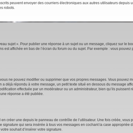
rs inscrits peuvent envoyer des courriers électroniques aux autres utilisateurs depui
es robots.
eau sujet ». Pour publier une réponse à un sujet ou un message, cliquez sur le bou
s est affichée en bas de l’écran du forum ou du sujet. Par exemple : vous pouvez 
 vous ne pouvez modifier ou supprimer que vos propres messages. Vous pouvez mod
’un a déjà répondu à votre message, un petit texte situé en dessous du message affi
e modification effectuée par un modérateur ou un administrateur, bien qu’ils puissent 
 une réponse a été publiée.
n créer une depuis le panneau de contrôle de l’utilisateur. Une fois créée, vous p
e signature qui sera insérée à tous vos messages en cochant la case appropriée dan
votre souhait d’insérer votre signature.