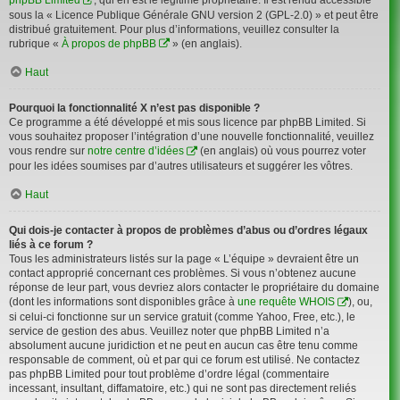
sous la « Licence Publique Générale GNU version 2 (GPL-2.0) » et peut être
distribué gratuitement. Pour plus d’informations, veuillez consulter la
rubrique «
À propos de phpBB
» (en anglais).
Haut
Pourquoi la fonctionnalité X n’est pas disponible ?
Ce programme a été développé et mis sous licence par phpBB Limited. Si
vous souhaitez proposer l’intégration d’une nouvelle fonctionnalité, veuillez
vous rendre sur
notre centre d’idées
(en anglais) où vous pourrez voter
pour les idées soumises par d’autres utilisateurs et suggérer les vôtres.
Haut
Qui dois-je contacter à propos de problèmes d’abus ou d’ordres légaux
liés à ce forum ?
Tous les administrateurs listés sur la page « L’équipe » devraient être un
contact approprié concernant ces problèmes. Si vous n’obtenez aucune
réponse de leur part, vous devriez alors contacter le propriétaire du domaine
(dont les informations sont disponibles grâce à
une requête WHOIS
), ou,
si celui-ci fonctionne sur un service gratuit (comme Yahoo, Free, etc.), le
service de gestion des abus. Veuillez noter que phpBB Limited n’a
absolument aucune juridiction et ne peut en aucun cas être tenu comme
responsable de comment, où et par qui ce forum est utilisé. Ne contactez
pas phpBB Limited pour tout problème d’ordre légal (commentaire
incessant, insultant, diffamatoire, etc.) qui ne sont pas directement reliés