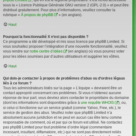
sous la « Licence Publique Générale GNU version 2 (GPL-2.0) » et peut être
distribué gratuitement. Pour plus d’informations, veuillez consulter la
rubrique «
À propos de phpBB
» (en anglais).
Haut
Pourquoi la fonctionnalité X n’est pas disponible ?
Ce programme a été développé et mis sous licence par phpBB Limited. Si
vous souhaitez proposer l’intégration d’une nouvelle fonctionnalité, veuillez
vous rendre sur
notre centre d’idées
(en anglais) où vous pourrez voter
pour les idées soumises par d’autres utilisateurs et suggérer les vôtres.
Haut
Qui dois-je contacter à propos de problèmes d’abus ou d’ordres légaux
liés à ce forum ?
Tous les administrateurs listés sur la page « L’équipe » devraient être un
contact approprié concernant ces problèmes. Si vous n’obtenez aucune
réponse de leur part, vous devriez alors contacter le propriétaire du domaine
(dont les informations sont disponibles grâce à
une requête WHOIS
), ou,
si celui-ci fonctionne sur un service gratuit (comme Yahoo, Free, etc.), le
service de gestion des abus. Veuillez noter que phpBB Limited n’a
absolument aucune juridiction et ne peut en aucun cas être tenu comme
responsable de comment, où et par qui ce forum est utilisé. Ne contactez
pas phpBB Limited pour tout problème d’ordre légal (commentaire
incessant, insultant, diffamatoire, etc.) qui ne sont pas directement reliés