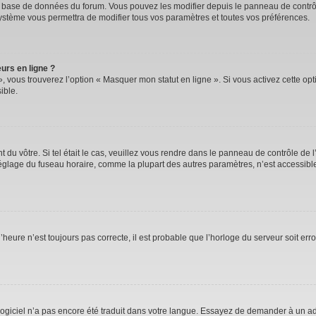
la base de données du forum. Vous pouvez les modifier depuis le panneau de contrôle
système vous permettra de modifier tous vos paramètres et toutes vos préférences.
urs en ligne ?
, vous trouverez l’option « Masquer mon statut en ligne ». Si vous activez cette op
ible.
nt du vôtre. Si tel était le cas, veuillez vous rendre dans le panneau de contrôle de l
lage du fuseau horaire, comme la plupart des autres paramètres, n’est accessible qu’
’heure n’est toujours pas correcte, il est probable que l’horloge du serveur soit er
e logiciel n’a pas encore été traduit dans votre langue. Essayez de demander à un adm