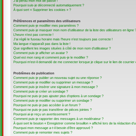
J’ai perdu mon mot de passe !
Pourquoi suis-je déconnecté automatiquement ?
À quoi sert « Supprimer les cookies » ?
Préférences et paramètres des utilisateurs
Comment puis-je modifier mes paramètres ?
Comment puis-je masquer mon nom d’utilisateur de la liste des utilisateurs en ligne 
L’heure n’est pas correcte !
J’ai réglé le fuseau horaire mais l’heure n’est toujours pas correcte !
Ma langue n’apparaît pas dans la liste !
Que signifient les images situées à côté de mon nom d’utilisateur ?
Comment puis-je afficher un avatar ?
Quel est mon rang et comment puis-je le modifier ?
Pourquoi m’est-il demandé de me connecter lorsque je clique sur le lien de courrier é
Problèmes de publication
Comment puis-je publier un nouveau sujet ou une réponse ?
Comment puis-je modifier ou supprimer un message ?
Comment puis-je insérer une signature à mon message ?
Comment puis-je créer un sondage ?
Pourquoi ne puis-je pas ajouter plus d’options à un sondage ?
Comment puis-je modifier ou supprimer un sondage ?
Pourquoi ne puis-je pas accéder à un forum ?
Pourquoi ne puis-je pas transférer de pièces jointes ?
Pourquoi ai-je reçu un avertissement ?
Comment puis-je rapporter des messages à un modérateur ?
À quoi sert le bouton « Enregistrer comme brouillon » affiché lors de la rédaction d’u
Pourquoi mon message a-t-il besoin d’être approuvé ?
Comment puis-je remonter mes sujets ?