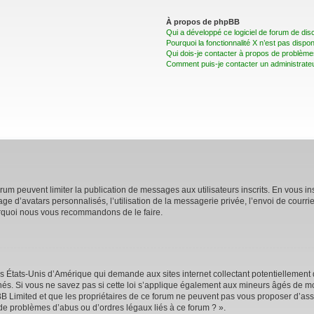
À propos de phpBB
Qui a développé ce logiciel de forum de dis
Pourquoi la fonctionnalité X n’est pas dispon
Qui dois-je contacter à propos de problèmes
Comment puis-je contacter un administrate
forum peuvent limiter la publication de messages aux utilisateurs inscrits. En vous 
age d’avatars personnalisés, l’utilisation de la messagerie privée, l’envoi de courri
pourquoi nous vous recommandons de le faire.
es États-Unis d’Amérique qui demande aux sites internet collectant potentiellemen
s. Si vous ne savez pas si cette loi s’applique également aux mineurs âgés de moi
BB Limited et que les propriétaires de ce forum ne peuvent pas vous proposer d’assi
 de problèmes d’abus ou d’ordres légaux liés à ce forum ? ».