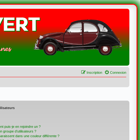
Inscription
Connexion
ilisateurs
t puis-je en rejoindre un ?
 groupe d’utilisateurs ?
paraissent dans une couleur différente ?