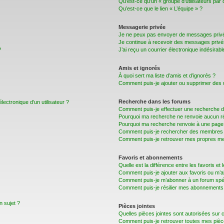
Qu’est-ce qu’un « groupe d’utilisateurs par 
Qu’est-ce que le lien « L’équipe » ?
Messagerie privée
Je ne peux pas envoyer de messages privé
Je continue à recevoir des messages privés 
?
J’ai reçu un courrier électronique indésirabl
Amis et ignorés
À quoi sert ma liste d’amis et d’ignorés ?
Comment puis-je ajouter ou supprimer des uti
Recherche dans les forums
lectronique d’un utilisateur ?
Comment puis-je effectuer une recherche 
Pourquoi ma recherche ne renvoie aucun ré
Pourquoi ma recherche renvoie à une page 
Comment puis-je rechercher des membres
Comment puis-je retrouver mes propres me
Favoris et abonnements
Quelle est la différence entre les favoris e
Comment puis-je ajouter aux favoris ou m’a
Comment puis-je m’abonner à un forum spéc
Comment puis-je résilier mes abonnements
n sujet ?
Pièces jointes
Quelles pièces jointes sont autorisées sur 
Comment puis-je retrouver toutes mes pièce