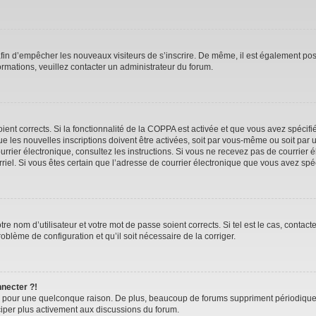
 afin d’empêcher les nouveaux visiteurs de s’inscrire. De même, il est également pos
nformations, veuillez contacter un administrateur du forum.
oient corrects. Si la fonctionnalité de la COPPA est activée et que vous avez spécif
 les nouvelles inscriptions doivent être activées, soit par vous-même ou soit par u
 courrier électronique, consultez les instructions. Si vous ne recevez pas de courr
ourriel. Si vous êtes certain que l’adresse de courrier électronique que vous avez sp
e nom d’utilisateur et votre mot de passe soient corrects. Si tel est le cas, contac
roblème de configuration et qu’il soit nécessaire de la corriger.
nnecter ?!
e pour une quelconque raison. De plus, beaucoup de forums suppriment périodiquement
iciper plus activement aux discussions du forum.