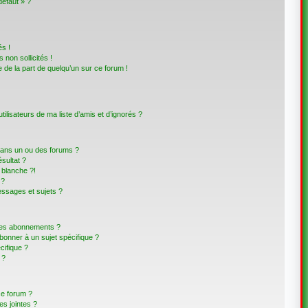
défaut » ?
s !
non sollicités !
e de la part de quelqu’un sur ce forum !
lisateurs de ma liste d’amis et d’ignorés ?
dans un ou des forums ?
sultat ?
blanche ?!
 ?
ssages et sujets ?
t les abonnements ?
bonner à un sujet spécifique ?
ifique ?
 ?
ce forum ?
s jointes ?