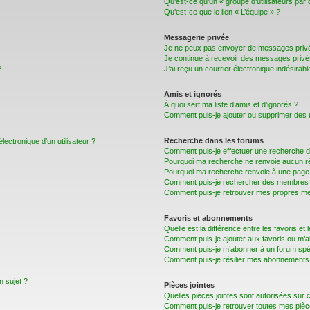
Qu’est-ce qu’un « groupe d’utilisateurs par 
Qu’est-ce que le lien « L’équipe » ?
Messagerie privée
Je ne peux pas envoyer de messages privé
Je continue à recevoir des messages privés 
?
J’ai reçu un courrier électronique indésirabl
Amis et ignorés
À quoi sert ma liste d’amis et d’ignorés ?
Comment puis-je ajouter ou supprimer des uti
Recherche dans les forums
lectronique d’un utilisateur ?
Comment puis-je effectuer une recherche 
Pourquoi ma recherche ne renvoie aucun ré
Pourquoi ma recherche renvoie à une page 
Comment puis-je rechercher des membres
Comment puis-je retrouver mes propres me
Favoris et abonnements
Quelle est la différence entre les favoris e
Comment puis-je ajouter aux favoris ou m’a
Comment puis-je m’abonner à un forum spéc
Comment puis-je résilier mes abonnements
n sujet ?
Pièces jointes
Quelles pièces jointes sont autorisées sur 
Comment puis-je retrouver toutes mes pièce