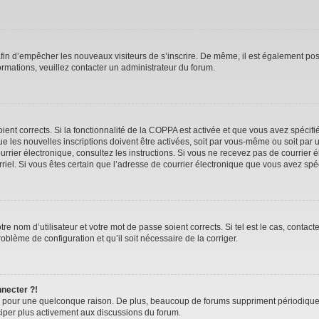
 afin d’empêcher les nouveaux visiteurs de s’inscrire. De même, il est également pos
nformations, veuillez contacter un administrateur du forum.
oient corrects. Si la fonctionnalité de la COPPA est activée et que vous avez spécif
 les nouvelles inscriptions doivent être activées, soit par vous-même ou soit par u
 courrier électronique, consultez les instructions. Si vous ne recevez pas de courr
ourriel. Si vous êtes certain que l’adresse de courrier électronique que vous avez sp
e nom d’utilisateur et votre mot de passe soient corrects. Si tel est le cas, contac
roblème de configuration et qu’il soit nécessaire de la corriger.
nnecter ?!
e pour une quelconque raison. De plus, beaucoup de forums suppriment périodiquement
iciper plus activement aux discussions du forum.