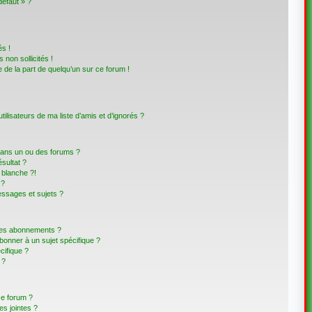
défaut » ?
s !
non sollicités !
e de la part de quelqu’un sur ce forum !
lisateurs de ma liste d’amis et d’ignorés ?
dans un ou des forums ?
sultat ?
blanche ?!
 ?
ssages et sujets ?
t les abonnements ?
bonner à un sujet spécifique ?
ifique ?
 ?
ce forum ?
s jointes ?