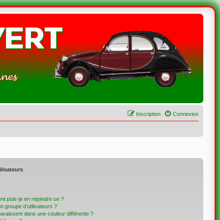
Inscription
Connexion
ilisateurs
t puis-je en rejoindre un ?
 groupe d’utilisateurs ?
paraissent dans une couleur différente ?