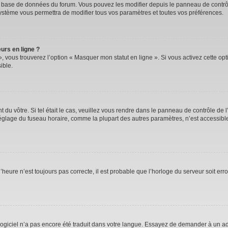
la base de données du forum. Vous pouvez les modifier depuis le panneau de contrôle
système vous permettra de modifier tous vos paramètres et toutes vos préférences.
urs en ligne ?
, vous trouverez l’option « Masquer mon statut en ligne ». Si vous activez cette op
ible.
nt du vôtre. Si tel était le cas, veuillez vous rendre dans le panneau de contrôle de l
lage du fuseau horaire, comme la plupart des autres paramètres, n’est accessible qu’
’heure n’est toujours pas correcte, il est probable que l’horloge du serveur soit er
e logiciel n’a pas encore été traduit dans votre langue. Essayez de demander à un adm