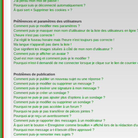
J’ai perdu mon mot de passe !
Pourquoi suis-je déconnecté automatiquement ?
À quoi sert « Supprimer les cookies » ?
Préférences et paramètres des utilisateurs
Comment puis-je modifier mes paramètres ?
Comment puis-je masquer mon nom d’utilisateur de la liste des utilisateurs en ligne 
L’heure n’est pas correcte !
J’ai réglé le fuseau horaire mais l’heure n’est toujours pas correcte !
Ma langue n’apparaît pas dans la liste !
Que signifient les images situées à côté de mon nom d’utilisateur ?
Comment puis-je afficher un avatar ?
Quel est mon rang et comment puis-je le modifier ?
Pourquoi m’est-il demandé de me connecter lorsque je clique sur le lien de courrier é
Problèmes de publication
Comment puis-je publier un nouveau sujet ou une réponse ?
Comment puis-je modifier ou supprimer un message ?
Comment puis-je insérer une signature à mon message ?
Comment puis-je créer un sondage ?
Pourquoi ne puis-je pas ajouter plus d’options à un sondage ?
Comment puis-je modifier ou supprimer un sondage ?
Pourquoi ne puis-je pas accéder à un forum ?
Pourquoi ne puis-je pas transférer de pièces jointes ?
Pourquoi ai-je reçu un avertissement ?
Comment puis-je rapporter des messages à un modérateur ?
À quoi sert le bouton « Enregistrer comme brouillon » affiché lors de la rédaction d’u
Pourquoi mon message a-t-il besoin d’être approuvé ?
Comment puis-je remonter mes sujets ?