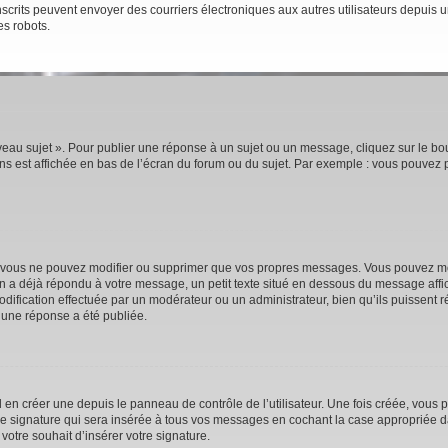
rs inscrits peuvent envoyer des courriers électroniques aux autres utilisateurs depui
es robots.
eau sujet ». Pour publier une réponse à un sujet ou un message, cliquez sur le bou
s est affichée en bas de l’écran du forum ou du sujet. Par exemple : vous pouvez 
 vous ne pouvez modifier ou supprimer que vos propres messages. Vous pouvez mod
’un a déjà répondu à votre message, un petit texte situé en dessous du message affi
e modification effectuée par un modérateur ou un administrateur, bien qu’ils puissent 
 une réponse a été publiée.
n créer une depuis le panneau de contrôle de l’utilisateur. Une fois créée, vous p
e signature qui sera insérée à tous vos messages en cochant la case appropriée dan
votre souhait d’insérer votre signature.