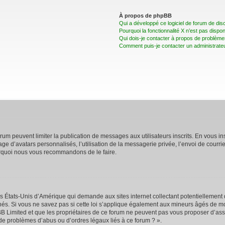
À propos de phpBB
Qui a développé ce logiciel de forum de dis
Pourquoi la fonctionnalité X n’est pas dispon
Qui dois-je contacter à propos de problèmes
Comment puis-je contacter un administrate
forum peuvent limiter la publication de messages aux utilisateurs inscrits. En vous 
age d’avatars personnalisés, l’utilisation de la messagerie privée, l’envoi de courri
pourquoi nous vous recommandons de le faire.
es États-Unis d’Amérique qui demande aux sites internet collectant potentiellemen
s. Si vous ne savez pas si cette loi s’applique également aux mineurs âgés de moi
BB Limited et que les propriétaires de ce forum ne peuvent pas vous proposer d’assi
 de problèmes d’abus ou d’ordres légaux liés à ce forum ? ».