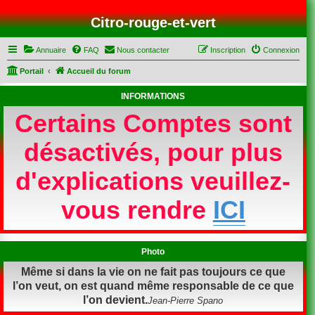
Citro-rouge-et-vert
Annuaire
FAQ
Nous contacter
Inscription
Connexion
Portail
Accueil du forum
INFORMATIONS
Certains Comptes sont
désactivés, pour plus
d'explications veuillez-
vous rendre
ICI
Photo
Même si dans la vie on ne fait pas toujours ce que
l’on veut, on est quand même responsable de ce que
l’on devient.
Jean-Pierre Spano