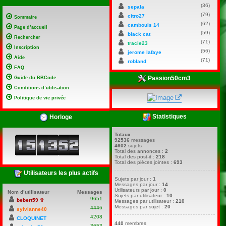
(36)
sepala
(79)
citro27
Sommaire
(62)
cambouis 14
Page d’accueil
(59)
black cat
Rechercher
(71)
tracie23
Inscription
(56)
jerome lafaye
Aide
(71)
robland
FAQ
Passion50cm3
Guide du BBCode
Conditions d’utilisation
Politique de vie privée
Statistiques
Horloge
Totaux
92536
messages
4602
sujets
Total des annonces :
2
Total des post-it :
218
Total des pièces jointes :
693
Utilisateurs les plus actifs
Sujets par jour :
1
Messages par jour :
14
Utilisateurs par jour :
0
Nom d’utilisateur
Messages
Sujets par utilisateur :
10
9651
bebert59 ✞
Messages par utilisateur :
210
Messages par sujet :
20
4446
sylvianne40
4208
CLOQUINET
440
membres
3653