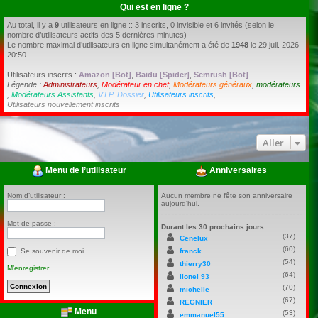
Qui est en ligne ?
Au total, il y a
9
utilisateurs en ligne :: 3 inscrits, 0 invisible et 6 invités (selon le
nombre d’utilisateurs actifs des 5 dernières minutes)
Le nombre maximal d’utilisateurs en ligne simultanément a été de
1948
le 29 juil. 2026
20:50
Utilisateurs inscrits :
Amazon [Bot]
,
Baidu [Spider]
,
Semrush [Bot]
Légende :
Administrateurs
,
Modérateur en chef
,
Modérateurs généraux
,
modérateurs
,
Modérateurs Assistants
,
V.I.P. Dossier
,
Utilisateurs inscrits
,
Utilisateurs nouvellement inscrits
Aller
Menu de l’utilisateur
Anniversaires
Nom d’utilisateur :
Aucun membre ne fête son anniversaire
aujourd’hui.
Mot de passe :
Durant les 30 prochains jours
(37)
Cenelux
(60)
franck
Se souvenir de moi
(54)
thierry30
M’enregistrer
(64)
lionel 93
(70)
michelle
(67)
REGNIER
Menu
(53)
emmanuel55