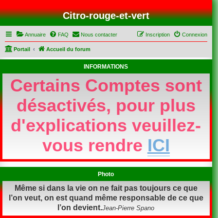
Citro-rouge-et-vert
Annuaire
FAQ
Nous contacter
Inscription
Connexion
Portail
Accueil du forum
INFORMATIONS
Certains Comptes sont
désactivés, pour plus
d'explications veuillez-
vous rendre
ICI
Photo
Même si dans la vie on ne fait pas toujours ce que
l’on veut, on est quand même responsable de ce que
l’on devient.
Jean-Pierre Spano