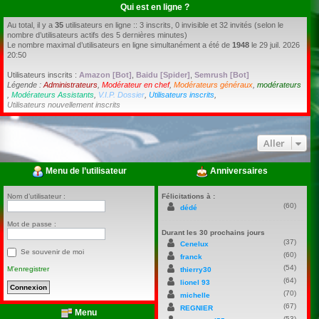
Qui est en ligne ?
Au total, il y a
35
utilisateurs en ligne :: 3 inscrits, 0 invisible et 32 invités (selon le
nombre d’utilisateurs actifs des 5 dernières minutes)
Le nombre maximal d’utilisateurs en ligne simultanément a été de
1948
le 29 juil. 2026
20:50
Utilisateurs inscrits :
Amazon [Bot]
,
Baidu [Spider]
,
Semrush [Bot]
Légende :
Administrateurs
,
Modérateur en chef
,
Modérateurs généraux
,
modérateurs
,
Modérateurs Assistants
,
V.I.P. Dossier
,
Utilisateurs inscrits
,
Utilisateurs nouvellement inscrits
Aller
Menu de l’utilisateur
Anniversaires
Nom d’utilisateur :
Félicitations à :
(60)
dédé
Mot de passe :
Durant les 30 prochains jours
(37)
Cenelux
Se souvenir de moi
(60)
franck
(54)
M’enregistrer
thierry30
(64)
lionel 93
(70)
michelle
(67)
REGNIER
Menu
(53)