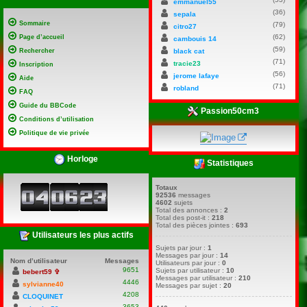
emmanuel55
(36)
sepala
Sommaire
(79)
citro27
(62)
Page d’accueil
cambouis 14
(59)
Rechercher
black cat
(71)
tracie23
Inscription
(56)
jerome lafaye
Aide
(71)
robland
FAQ
Guide du BBCode
Passion50cm3
Conditions d’utilisation
Politique de vie privée
Horloge
Statistiques
Totaux
92536
messages
4602
sujets
Total des annonces :
2
Total des post-it :
218
Total des pièces jointes :
693
Utilisateurs les plus actifs
Sujets par jour :
1
Messages par jour :
14
Nom d’utilisateur
Messages
Utilisateurs par jour :
0
9651
Sujets par utilisateur :
10
bebert59 ✞
Messages par utilisateur :
210
4446
sylvianne40
Messages par sujet :
20
4208
CLOQUINET
3653