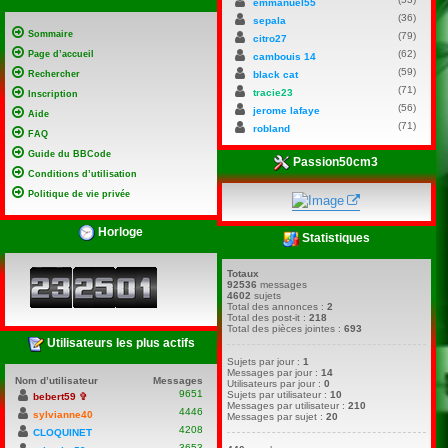
emmanuel55
(36)
sepala
Sommaire
(79)
citro27
(62)
Page d’accueil
cambouis 14
(59)
Rechercher
black cat
(71)
tracie23
Inscription
(56)
jerome lafaye
Aide
(71)
robland
FAQ
Guide du BBCode
Passion50cm3
Conditions d’utilisation
Politique de vie privée
Horloge
Statistiques
Totaux
92536
messages
4602
sujets
Total des annonces :
2
Total des post-it :
218
Total des pièces jointes :
693
Utilisateurs les plus actifs
Sujets par jour :
1
Messages par jour :
14
Nom d’utilisateur
Messages
Utilisateurs par jour :
0
9651
Sujets par utilisateur :
10
bebert59 ✞
Messages par utilisateur :
210
4446
sylvianne40
Messages par sujet :
20
4208
CLOQUINET
3653