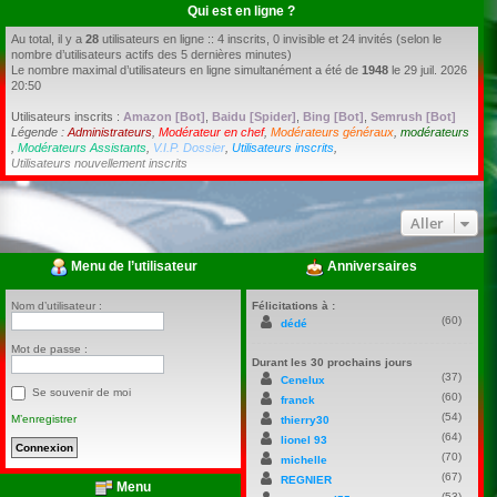
Qui est en ligne ?
Au total, il y a
28
utilisateurs en ligne :: 4 inscrits, 0 invisible et 24 invités (selon le
nombre d’utilisateurs actifs des 5 dernières minutes)
Le nombre maximal d’utilisateurs en ligne simultanément a été de
1948
le 29 juil. 2026
20:50
Utilisateurs inscrits :
Amazon [Bot]
,
Baidu [Spider]
,
Bing [Bot]
,
Semrush [Bot]
Légende :
Administrateurs
,
Modérateur en chef
,
Modérateurs généraux
,
modérateurs
,
Modérateurs Assistants
,
V.I.P. Dossier
,
Utilisateurs inscrits
,
Utilisateurs nouvellement inscrits
Aller
Menu de l’utilisateur
Anniversaires
Nom d’utilisateur :
Félicitations à :
(60)
dédé
Mot de passe :
Durant les 30 prochains jours
(37)
Cenelux
Se souvenir de moi
(60)
franck
(54)
M’enregistrer
thierry30
(64)
lionel 93
(70)
michelle
(67)
REGNIER
Menu
(53)