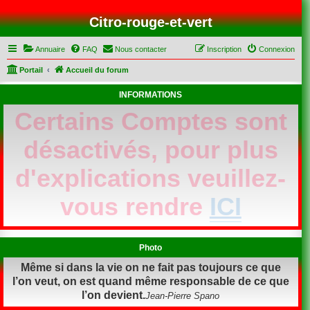
Citro-rouge-et-vert
Annuaire
FAQ
Nous contacter
Inscription
Connexion
Portail
Accueil du forum
INFORMATIONS
Certains Comptes sont
désactivés, pour plus
d'explications veuillez-
vous rendre
ICI
Photo
Même si dans la vie on ne fait pas toujours ce que
l’on veut, on est quand même responsable de ce que
l’on devient.
Jean-Pierre Spano