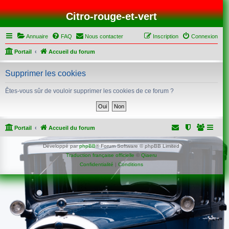
Citro-rouge-et-vert
Annuaire
FAQ
Nous contacter
Inscription
Connexion
Portail
Accueil du forum
Supprimer les cookies
Êtes-vous sûr de vouloir supprimer les cookies de ce forum ?
Portail
Accueil du forum
Développé par
phpBB
® Forum Software © phpBB Limited
Traduction française officielle
©
Qiaeru
Confidentialité
|
Conditions