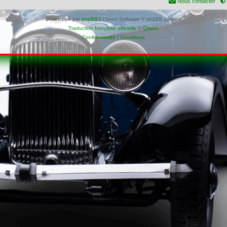
Nous contacter
Développé par
phpBB
® Forum Software © phpBB Limited
Traduction française officielle
©
Qiaeru
Confidentialité
|
Conditions