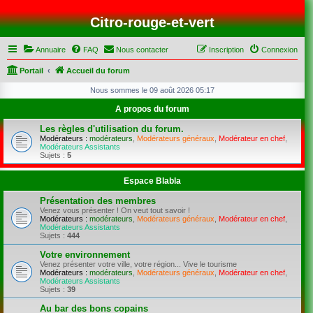
Citro-rouge-et-vert
Annuaire
FAQ
Nous contacter
Inscription
Connexion
Portail
Accueil du forum
Nous sommes le 09 août 2026 05:17
A propos du forum
Les règles d'utilisation du forum.
Modérateurs :
modérateurs
,
Modérateurs généraux
,
Modérateur en chef
,
Modérateurs Assistants
Sujets :
5
Espace Blabla
Présentation des membres
Venez vous présenter ! On veut tout savoir !
Modérateurs :
modérateurs
,
Modérateurs généraux
,
Modérateur en chef
,
Modérateurs Assistants
Sujets :
444
Votre environnement
Venez présenter votre ville, votre région... Vive le tourisme
Modérateurs :
modérateurs
,
Modérateurs généraux
,
Modérateur en chef
,
Modérateurs Assistants
Sujets :
39
Au bar des bons copains