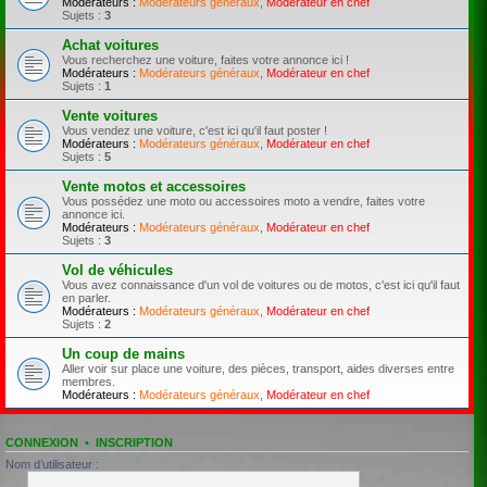
Modérateurs :
Modérateurs généraux
,
Modérateur en chef
Sujets :
3
Achat voitures
Vous recherchez une voiture, faites votre annonce ici !
Modérateurs :
Modérateurs généraux
,
Modérateur en chef
Sujets :
1
Vente voitures
Vous vendez une voiture, c'est ici qu'il faut poster !
Modérateurs :
Modérateurs généraux
,
Modérateur en chef
Sujets :
5
Vente motos et accessoires
Vous possédez une moto ou accessoires moto a vendre, faites votre
annonce ici.
Modérateurs :
Modérateurs généraux
,
Modérateur en chef
Sujets :
3
Vol de véhicules
Vous avez connaissance d'un vol de voitures ou de motos, c'est ici qu'il faut
en parler.
Modérateurs :
Modérateurs généraux
,
Modérateur en chef
Sujets :
2
Un coup de mains
Aller voir sur place une voiture, des pièces, transport, aides diverses entre
membres.
Modérateurs :
Modérateurs généraux
,
Modérateur en chef
CONNEXION
•
INSCRIPTION
Nom d’utilisateur :