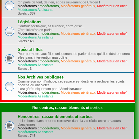
On parle de tout, de rien, et pas seulement de Citroën !
Modérateurs :
modérateurs
,
Modérateurs généraux
,
Modérateur en chef
,
Modérateurs Assistants
Sujets :
387
Législations
Contrôle technique, assurance, carte grise...
C'est ici qu'on en parle !
Modérateurs :
modérateurs
,
Modérateurs généraux
,
Modérateur en chef
,
Modérateurs Assistants
Sujets :
48
Spécial filles
Pour permettre aux filles uniquement de parler de ce qu'elles désirent entre-
elles sans intervention masculine.
Modérateurs :
modérateurs
,
Modérateurs généraux
,
Modérateur en chef
,
Modérateurs Assistants
Sujets :
3
Nos Archives publiques
Comme son nom l'indique, cet espace est destiner à archiver les sujets
anciens ou obsolètes.
Il est géré uniquement par L'Administrateur.
Modérateurs :
modérateurs
,
Modérateurs généraux
,
Modérateur en chef
,
Modérateurs Assistants
Rencontres, rassemblements et sorties
Rencontres, rassemblements et sorties
Ici les bons plans pour se retrouver dans la vie réelle entre amateurs
d'anciennes !
Modérateurs :
modérateurs
,
Modérateurs généraux
,
Modérateur en chef
,
Modérateurs Assistants
Sujets :
745