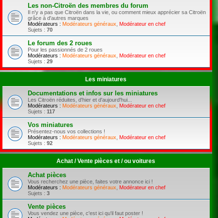
Les non-Citroën des membres du forum
Il n'y a pas que Citroën dans la vie, ou comment mieux apprécier sa Citroën
grâce à d'autres marques
Modérateurs :
Modérateurs généraux
,
Modérateur en chef
Sujets :
70
Le forum des 2 roues
Pour les passionnés de 2 roues
Modérateurs :
Modérateurs généraux
,
Modérateur en chef
Sujets :
29
Les miniatures
Documentations et infos sur les miniatures
Les Citroën réduites, d'hier et d'aujourd'hui...
Modérateurs :
Modérateurs généraux
,
Modérateur en chef
Sujets :
117
Vos miniatures
Présentez-nous vos collections !
Modérateurs :
Modérateurs généraux
,
Modérateur en chef
Sujets :
92
Achat / Vente pièces et / ou voitures
Achat pièces
Vous recherchez une pièce, faites votre annonce ici !
Modérateurs :
Modérateurs généraux
,
Modérateur en chef
Sujets :
3
Vente pièces
Vous vendez une pièce, c'est ici qu'il faut poster !