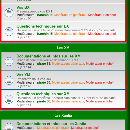
Vos BX
Présentez-nous vos BX !
Modérateurs :
harchin IE
,
Modérateurs généraux
,
Modérateur en chef
Sujets :
50
Questions techniques sur BX
Un soucis, un problème ? Besoin d'un conseil ? C'est ici qu'on en parle !
Modérateurs :
harchin IE
,
Modérateurs généraux
,
Modérateur en chef
Sujets :
18
Les XM
Documentations et infos sur les XM
Venez découvrir la voiture de l'année 1989 !
Modérateurs :
pirate 88
,
Modérateurs généraux
,
Modérateur en chef
Sujets :
44
Vos XM
Présentez-nous vos XM !
Modérateurs :
pirate 88
,
Modérateurs généraux
,
Modérateur en chef
Sujets :
63
Questions techniques sur XM
Un soucis, un problème ? Besoin d'un conseil ? C'est ici qu'on en parle !
Modérateurs :
pirate 88
,
Modérateurs généraux
,
Modérateur en chef
Sujets :
47
Les Xantia
Documentations et infos sur les Xantia
Modérateurs :
Modérateurs généraux
,
Modérateur en chef