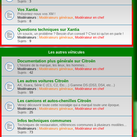
Sujets :
3
Vos Xantia
Présentez-nous vos XM !
Modérateurs :
Modérateurs généraux
,
Modérateur en chef
Sujets :
8
Questions techniques sur Xantia
Un soucis, un problème ? Besoin d'un conseil ? C'est ici qu'on en parle !
Modérateurs :
Modérateurs généraux
,
Modérateur en chef
Sujets :
9
Les autres véhicules
Documentation plus générale sur Citroën
L'histoire de la marque, les lieux, les hommes...
Modérateurs :
Modérateurs généraux
,
Modérateur en chef
Sujets :
42
Les autres voitures Citroën
AX, Xsara, Série C (C1, C2, Etc....) Gamme DS (DS3, DS4, etc...)
Modérateurs :
Modérateurs généraux
,
Modérateur en chef
Sujets :
59
Les camions et autos-chenilles Citroën
Venez découvrir toute cette nostalgie qui a marqué toute une époque.
Modérateurs :
Modérateurs généraux
,
Modérateur en chef
Sujets :
25
Infos techniques communes
Techniques de restauration, références communes à plusieurs modèles...
Modérateurs :
Modérateurs généraux
,
Modérateur en chef
Sujets :
73