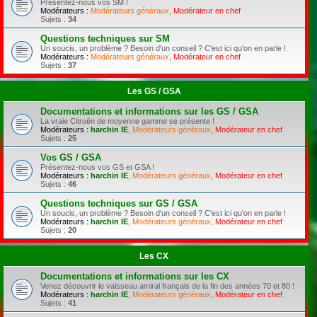
Présentez-nous vos SM !
Modérateurs :
Modérateurs généraux
,
Modérateur en chef
Sujets :
34
Questions techniques sur SM
Un soucis, un problème ? Besoin d'un conseil ? C'est ici qu'on en parle !
Modérateurs :
Modérateurs généraux
,
Modérateur en chef
Sujets :
37
Les GS / GSA
Documentations et informations sur les GS / GSA
La vraie Citroën de moyenne gamme se présente !
Modérateurs :
harchin IE
,
Modérateurs généraux
,
Modérateur en chef
Sujets :
25
Vos GS / GSA
Présentez-nous vos GS et GSA !
Modérateurs :
harchin IE
,
Modérateurs généraux
,
Modérateur en chef
Sujets :
46
Questions techniques sur GS / GSA
Un soucis, un problème ? Besoin d'un conseil ? C'est ici qu'on en parle !
Modérateurs :
harchin IE
,
Modérateurs généraux
,
Modérateur en chef
Sujets :
20
Les CX
Documentations et informations sur les CX
Venez découvrir le vaisseau amiral français de la fin des années 70 et 80 !
Modérateurs :
harchin IE
,
Modérateurs généraux
,
Modérateur en chef
Sujets :
41