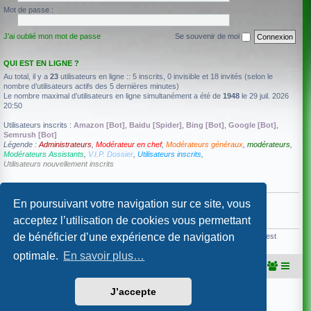
Mot de passe :
J’ai oublié mon mot de passe
Se souvenir de moi
QUI EST EN LIGNE ?
Au total, il y a
23
utilisateurs en ligne :: 5 inscrits, 0 invisible et 18 invités (selon le
nombre d’utilisateurs actifs des 5 dernières minutes)
Le nombre maximal d’utilisateurs en ligne simultanément a été de
1948
le 29 juil. 2026
20:50
Utilisateurs inscrits :
Amazon [Bot]
,
Baidu [Spider]
,
Bing [Bot]
,
Google [Bot]
,
Semrush [Bot]
Légende :
Administrateurs
,
Modérateur en chef
,
Modérateurs généraux
,
modérateurs
,
Modérateurs Assistants
,
V.I.P. Dossier
,
Utilisateurs inscrits
,
Utilisateurs nouvellement inscrits
ANNIVERSAIRES
Aucun membre ne fête son anniversaire aujourd’hui.
En poursuivant votre navigation sur ce site, vous
acceptez l’utilisation de cookies vous permettant
STATISTIQUES
de bénéficier d’une expérience de navigation
92536
messages •
4602
sujets •
440
membres • Notre membre le plus récent est
Gallium
optimale.
En savoir plus…
Portail
Accueil du forum
J’accepte
Développé par
phpBB
® Forum Software © phpBB Limited
Traduction française officielle
©
Qiaeru