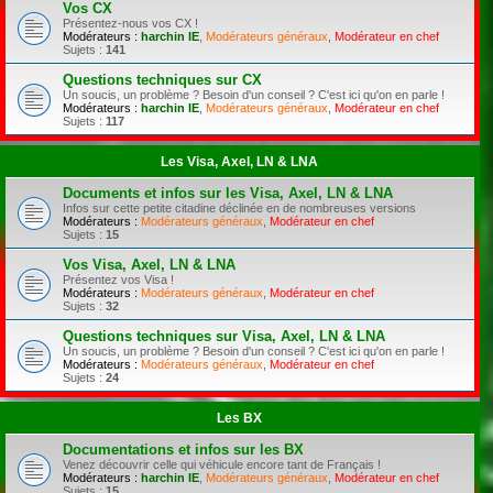
Vos CX
Présentez-nous vos CX !
Modérateurs :
harchin IE
,
Modérateurs généraux
,
Modérateur en chef
Sujets :
141
Questions techniques sur CX
Un soucis, un problème ? Besoin d'un conseil ? C'est ici qu'on en parle !
Modérateurs :
harchin IE
,
Modérateurs généraux
,
Modérateur en chef
Sujets :
117
Les Visa, Axel, LN & LNA
Documents et infos sur les Visa, Axel, LN & LNA
Infos sur cette petite citadine déclinée en de nombreuses versions
Modérateurs :
Modérateurs généraux
,
Modérateur en chef
Sujets :
15
Vos Visa, Axel, LN & LNA
Présentez vos Visa !
Modérateurs :
Modérateurs généraux
,
Modérateur en chef
Sujets :
32
Questions techniques sur Visa, Axel, LN & LNA
Un soucis, un problème ? Besoin d'un conseil ? C'est ici qu'on en parle !
Modérateurs :
Modérateurs généraux
,
Modérateur en chef
Sujets :
24
Les BX
Documentations et infos sur les BX
Venez découvrir celle qui véhicule encore tant de Français !
Modérateurs :
harchin IE
,
Modérateurs généraux
,
Modérateur en chef
Sujets :
15