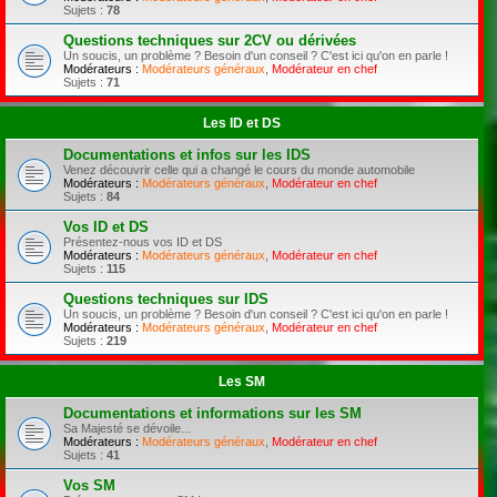
Sujets :
78
Questions techniques sur 2CV ou dérivées
Un soucis, un problème ? Besoin d'un conseil ? C'est ici qu'on en parle !
Modérateurs :
Modérateurs généraux
,
Modérateur en chef
Sujets :
71
Les ID et DS
Documentations et infos sur les IDS
Venez découvrir celle qui a changé le cours du monde automobile
Modérateurs :
Modérateurs généraux
,
Modérateur en chef
Sujets :
84
Vos ID et DS
Présentez-nous vos ID et DS
Modérateurs :
Modérateurs généraux
,
Modérateur en chef
Sujets :
115
Questions techniques sur IDS
Un soucis, un problème ? Besoin d'un conseil ? C'est ici qu'on en parle !
Modérateurs :
Modérateurs généraux
,
Modérateur en chef
Sujets :
219
Les SM
Documentations et informations sur les SM
Sa Majesté se dévoile...
Modérateurs :
Modérateurs généraux
,
Modérateur en chef
Sujets :
41
Vos SM