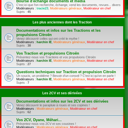
Bourse d'échange documents et média
C'est ici que l'on recherche, échange, vend les documents, revues... divers
Modérateurs :
tracie23
,
Modérateurs généraux
,
Modérateur en chef
Sujets :
45
Les plus anciennes dont les Traction
Documentations et infos sur les Tractions et les
propulsions Citroën
Venez découvrir celles qui ont créé le mythe !
Modérateurs :
harchin IE
,
Modérateurs généraux
,
Modérateur en chef
Sujets :
38
Vos Traction et propulsions Citroën
Présentez-nous vos Tractions et vos propulsions Citroën
Modérateurs :
harchin IE
,
Modérateurs généraux
,
Modérateur en chef
Sujets :
27
Questions techniques sur Traction et propulsion Citroën
Un soucis, un problème ? Besoin d'un conseil ? C'est ici qu'on en parle !
Modérateurs :
harchin IE
,
Modérateurs généraux
,
Modérateur en chef
Sujets :
7
Les 2CV et ses dérivées
Documentations et infos sur les 2CV et ses dérivées
Venez découvrir le parapluie à roues et ses copines !
Modérateurs :
Modérateurs généraux
,
Modérateur en chef
Sujets :
62
Vos 2CV, Dyane, Méhari...
Présentez-nous vos 2CV et ses cousines !
Modérateurs :
Modérateurs généraux
,
Modérateur en chef