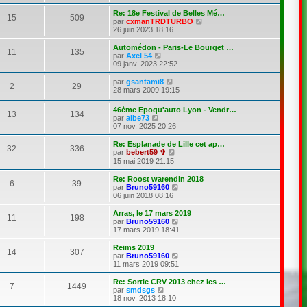
e
n
e
s
s
Re: 18e Festival de Belles Mé…
r
15
509
s
u
C
par
cxmanTRDTURBO
l
a
l
o
26 juin 2023 18:16
e
g
t
n
d
e
e
s
Automédon - Paris-Le Bourget …
e
11
135
r
u
C
par
Axel 54
r
l
l
o
09 janv. 2023 22:52
n
e
t
n
i
d
e
s
C
par
gsantami8
e
e
2
29
r
u
o
28 mars 2009 19:15
r
r
l
l
n
m
n
e
t
s
e
46ème Epoqu'auto Lyon - Vendr…
i
d
e
13
134
u
s
C
par
albe73
e
e
r
l
s
o
07 nov. 2025 20:26
r
r
l
t
a
n
m
n
e
e
g
s
e
Re: Esplanade de Lille cet ap…
i
d
r
e
32
336
u
s
C
par
bebert59 ✞
e
e
l
l
s
o
r
15 mai 2019 21:15
r
e
t
a
n
m
n
d
e
g
s
e
i
Re: Roost warendin 2018
e
6
39
r
e
u
s
e
C
par
Bruno59160
r
l
l
s
r
o
06 juin 2018 08:16
n
e
t
a
m
n
i
d
e
g
e
s
e
Arras, le 17 mars 2019
e
11
198
r
e
s
u
r
C
par
Bruno59160
r
l
s
l
m
o
17 mars 2019 18:41
n
e
a
t
e
n
i
d
g
e
s
s
Reims 2019
e
e
14
307
e
r
s
u
C
par
Bruno59160
r
r
l
a
l
o
11 mars 2019 09:51
m
n
e
g
t
n
e
i
d
e
e
s
Re: Sortie CRV 2013 chez les …
s
e
e
7
1449
r
u
C
par
smdsgs
s
r
r
l
l
o
18 nov. 2013 18:10
a
m
n
e
t
n
g