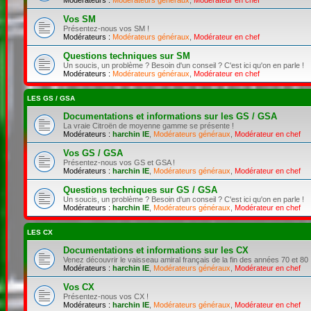
Vos SM
Présentez-nous vos SM !
Modérateurs :
Modérateurs généraux
,
Modérateur en chef
Questions techniques sur SM
Un soucis, un problème ? Besoin d'un conseil ? C'est ici qu'on en parle !
Modérateurs :
Modérateurs généraux
,
Modérateur en chef
LES GS / GSA
Documentations et informations sur les GS / GSA
La vraie Citroën de moyenne gamme se présente !
Modérateurs :
harchin IE
,
Modérateurs généraux
,
Modérateur en chef
Vos GS / GSA
Présentez-nous vos GS et GSA !
Modérateurs :
harchin IE
,
Modérateurs généraux
,
Modérateur en chef
Questions techniques sur GS / GSA
Un soucis, un problème ? Besoin d'un conseil ? C'est ici qu'on en parle !
Modérateurs :
harchin IE
,
Modérateurs généraux
,
Modérateur en chef
LES CX
Documentations et informations sur les CX
Venez découvrir le vaisseau amiral français de la fin des années 70 et 80 
Modérateurs :
harchin IE
,
Modérateurs généraux
,
Modérateur en chef
Vos CX
Présentez-nous vos CX !
Modérateurs :
harchin IE
,
Modérateurs généraux
,
Modérateur en chef