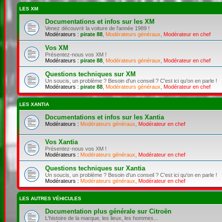
LES XM
Documentations et infos sur les XM
Venez découvrir la voiture de l'année 1989 !
Modérateurs :
pirate 88
,
Modérateurs généraux
,
Modérateur en chef
Vos XM
Présentez-nous vos XM !
Modérateurs :
pirate 88
,
Modérateurs généraux
,
Modérateur en chef
Questions techniques sur XM
Un soucis, un problème ? Besoin d'un conseil ? C'est ici qu'on en parle !
Modérateurs :
pirate 88
,
Modérateurs généraux
,
Modérateur en chef
LES XANTIA
Documentations et infos sur les Xantia
Modérateurs :
Modérateurs généraux
,
Modérateur en chef
Vos Xantia
Présentez-nous vos XM !
Modérateurs :
Modérateurs généraux
,
Modérateur en chef
Questions techniques sur Xantia
Un soucis, un problème ? Besoin d'un conseil ? C'est ici qu'on en parle !
Modérateurs :
Modérateurs généraux
,
Modérateur en chef
LES AUTRES VÉHICULES
Documentation plus générale sur Citroën
L'histoire de la marque, les lieux, les hommes...