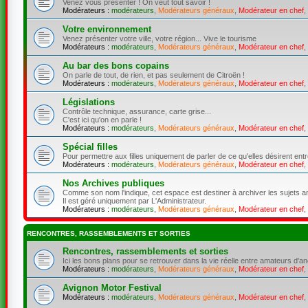
Venez vous présenter ! On veut tout savoir !
Modérateurs :
modérateurs
,
Modérateurs généraux
,
Modérateur en chef
,
Votre environnement
Venez présenter votre ville, votre région... Vive le tourisme
Modérateurs :
modérateurs
,
Modérateurs généraux
,
Modérateur en chef
,
Au bar des bons copains
On parle de tout, de rien, et pas seulement de Citroën !
Modérateurs :
modérateurs
,
Modérateurs généraux
,
Modérateur en chef
,
Législations
Contrôle technique, assurance, carte grise...
C'est ici qu'on en parle !
Modérateurs :
modérateurs
,
Modérateurs généraux
,
Modérateur en chef
,
Spécial filles
Pour permettre aux filles uniquement de parler de ce qu'elles désirent ent
Modérateurs :
modérateurs
,
Modérateurs généraux
,
Modérateur en chef
,
Nos Archives publiques
Comme son nom l'indique, cet espace est destiner à archiver les sujets a
Il est géré uniquement par L'Administrateur.
Modérateurs :
modérateurs
,
Modérateurs généraux
,
Modérateur en chef
,
RENCONTRES, RASSEMBLEMENTS ET SORTIES
Rencontres, rassemblements et sorties
Ici les bons plans pour se retrouver dans la vie réelle entre amateurs d'an
Modérateurs :
modérateurs
,
Modérateurs généraux
,
Modérateur en chef
,
Avignon Motor Festival
Modérateurs :
modérateurs
,
Modérateurs généraux
,
Modérateur en chef
,