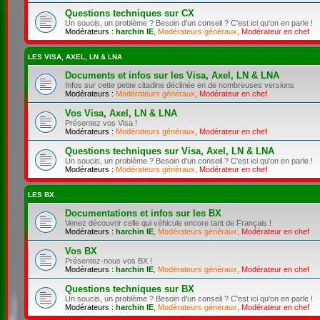
Questions techniques sur CX
Un soucis, un problème ? Besoin d'un conseil ? C'est ici qu'on en parle !
Modérateurs :
harchin IE
,
Modérateurs généraux
,
Modérateur en chef
LES VISA, AXEL, LN & LNA
Documents et infos sur les Visa, Axel, LN & LNA
Infos sur cette petite citadine déclinée en de nombreuses versions
Modérateurs :
Modérateurs généraux
,
Modérateur en chef
Vos Visa, Axel, LN & LNA
Présentez vos Visa !
Modérateurs :
Modérateurs généraux
,
Modérateur en chef
Questions techniques sur Visa, Axel, LN & LNA
Un soucis, un problème ? Besoin d'un conseil ? C'est ici qu'on en parle !
Modérateurs :
Modérateurs généraux
,
Modérateur en chef
LES BX
Documentations et infos sur les BX
Venez découvrir celle qui véhicule encore tant de Français !
Modérateurs :
harchin IE
,
Modérateurs généraux
,
Modérateur en chef
Vos BX
Présentez-nous vos BX !
Modérateurs :
harchin IE
,
Modérateurs généraux
,
Modérateur en chef
Questions techniques sur BX
Un soucis, un problème ? Besoin d'un conseil ? C'est ici qu'on en parle !
Modérateurs :
harchin IE
,
Modérateurs généraux
,
Modérateur en chef