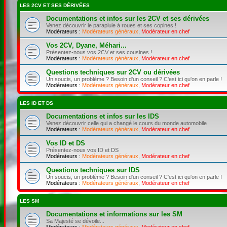
LES 2CV ET SES DÉRIVÉES
Documentations et infos sur les 2CV et ses dérivées
Venez découvrir le parapluie à roues et ses copines !
Modérateurs :
Modérateurs généraux
,
Modérateur en chef
Vos 2CV, Dyane, Méhari...
Présentez-nous vos 2CV et ses cousines !
Modérateurs :
Modérateurs généraux
,
Modérateur en chef
Questions techniques sur 2CV ou dérivées
Un soucis, un problème ? Besoin d'un conseil ? C'est ici qu'on en parle !
Modérateurs :
Modérateurs généraux
,
Modérateur en chef
LES ID ET DS
Documentations et infos sur les IDS
Venez découvrir celle qui a changé le cours du monde automobile
Modérateurs :
Modérateurs généraux
,
Modérateur en chef
Vos ID et DS
Présentez-nous vos ID et DS
Modérateurs :
Modérateurs généraux
,
Modérateur en chef
Questions techniques sur IDS
Un soucis, un problème ? Besoin d'un conseil ? C'est ici qu'on en parle !
Modérateurs :
Modérateurs généraux
,
Modérateur en chef
LES SM
Documentations et informations sur les SM
Sa Majesté se dévoile...
Modérateurs :
Modérateurs généraux
,
Modérateur en chef