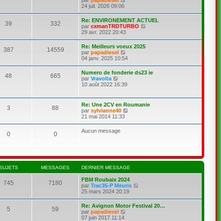
r
o
24 juil. 2026 09:06
l
n
e
s
Re: ENVIRONEMENT ACTUEL
39
332
d
u
C
par
cxmanTRDTURBO
e
l
o
29 avr. 2022 20:43
r
t
n
n
e
s
Re: Meilleurs voeux 2025
i
r
387
14559
u
C
par
papadiesel
e
l
l
o
04 janv. 2025 10:54
r
e
t
n
m
d
e
s
e
e
Numero de fonderie ds23 ie
r
48
665
u
s
r
C
par
Vravolta
l
l
s
n
o
10 août 2022 16:39
e
t
a
i
n
d
e
g
e
s
e
r
e
r
u
r
Re: Une 2CV en Roumanie
l
m
3
88
l
n
C
par
sylvianne40
e
e
t
i
o
21 mai 2014 11:33
d
s
e
e
n
e
s
r
r
s
r
a
Aucun message
l
m
0
0
u
n
g
e
e
l
i
e
d
s
t
e
e
s
e
r
r
a
r
m
n
g
l
e
i
SUJETS
MESSAGES
DERNIER MESSAGE
e
e
s
e
d
s
r
FBM Roubaix 2024
e
a
745
7180
m
C
par
Trac35-P Meuris
r
g
e
o
25 mars 2024 20:19
n
e
s
n
i
s
s
e
Re: Avignon Motor Festival 20…
a
5
59
u
r
C
par
papadiesel
g
l
m
o
07 juin 2017 11:14
e
t