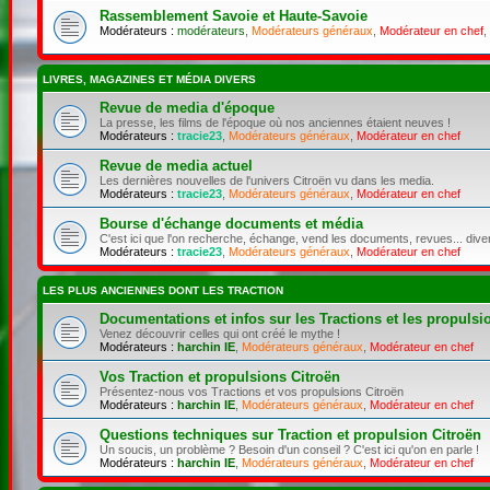
Rassemblement Savoie et Haute-Savoie
Modérateurs :
modérateurs
,
Modérateurs généraux
,
Modérateur en chef
,
LIVRES, MAGAZINES ET MÉDIA DIVERS
Revue de media d'époque
La presse, les films de l'époque où nos anciennes étaient neuves !
Modérateurs :
tracie23
,
Modérateurs généraux
,
Modérateur en chef
Revue de media actuel
Les dernières nouvelles de l'univers Citroën vu dans les media.
Modérateurs :
tracie23
,
Modérateurs généraux
,
Modérateur en chef
Bourse d'échange documents et média
C'est ici que l'on recherche, échange, vend les documents, revues... dive
Modérateurs :
tracie23
,
Modérateurs généraux
,
Modérateur en chef
LES PLUS ANCIENNES DONT LES TRACTION
Documentations et infos sur les Tractions et les propulsi
Venez découvrir celles qui ont créé le mythe !
Modérateurs :
harchin IE
,
Modérateurs généraux
,
Modérateur en chef
Vos Traction et propulsions Citroën
Présentez-nous vos Tractions et vos propulsions Citroën
Modérateurs :
harchin IE
,
Modérateurs généraux
,
Modérateur en chef
Questions techniques sur Traction et propulsion Citroën
Un soucis, un problème ? Besoin d'un conseil ? C'est ici qu'on en parle !
Modérateurs :
harchin IE
,
Modérateurs généraux
,
Modérateur en chef