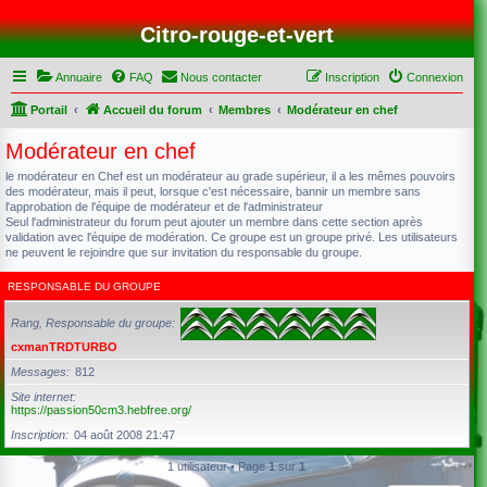
Citro-rouge-et-vert
Annuaire
FAQ
Nous contacter
Inscription
Connexion
Portail
Accueil du forum
Membres
Modérateur en chef
Modérateur en chef
le modérateur en Chef est un modérateur au grade supérieur, il a les mêmes pouvoirs
des modérateur, mais il peut, lorsque c'est nécessaire, bannir un membre sans
l'approbation de l'équipe de modérateur et de l'administrateur
Seul l'administrateur du forum peut ajouter un membre dans cette section après
validation avec l'équipe de modération. Ce groupe est un groupe privé. Les utilisateurs
ne peuvent le rejoindre que sur invitation du responsable du groupe.
RESPONSABLE DU GROUPE
Rang, Responsable du groupe
cxmanTRDTURBO
Messages
812
Site internet
https://passion50cm3.hebfree.org/
Inscription
04 août 2008 21:47
1 utilisateur • Page
1
sur
1