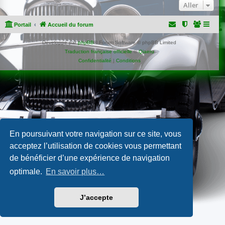
Aller
Portail
Accueil du forum
Développé par
phpBB
® Forum Software © phpBB Limited
Traduction française officielle
©
Qiaeru
Confidentialité
|
Conditions
En poursuivant votre navigation sur ce site, vous
acceptez l’utilisation de cookies vous permettant
de bénéficier d’une expérience de navigation
optimale.
En savoir plus…
J’accepte