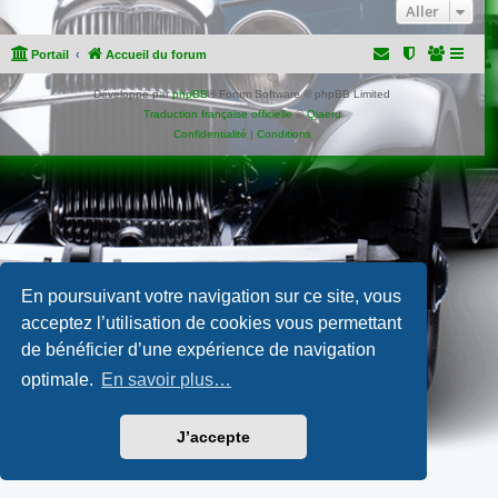
Aller
Portail
Accueil du forum
Développé par
phpBB
® Forum Software © phpBB Limited
Traduction française officielle
©
Qiaeru
Confidentialité
|
Conditions
En poursuivant votre navigation sur ce site, vous
acceptez l’utilisation de cookies vous permettant
de bénéficier d’une expérience de navigation
optimale.
En savoir plus…
J’accepte