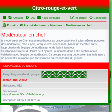
Citro-rouge-et-vert
Annuaire
FAQ
Nous contacter
Inscription
Connexion
Portail
Accueil du forum
Membres
Modérateur en chef
Modérateur en chef
le modérateur en Chef est un modérateur au grade supérieur, il a les mêmes pouvoirs
des modérateur, mais il peut, lorsque c'est nécessaire, bannir un membre sans
l'approbation de l'équipe de modérateur et de l'administrateur
Seul l'administrateur du forum peut ajouter un membre dans cette section après
validation avec l'équipe de modération. Ce groupe est un groupe privé. Les utilisateurs
ne peuvent le rejoindre que sur invitation du responsable du groupe.
RESPONSABLE DU GROUPE
Rang, Responsable du groupe
cxmanTRDTURBO
Messages
812
Site internet
https://passion50cm3.hebfree.org/
Inscription
04 août 2008 21:47
1 utilisateur • Page
1
sur
1