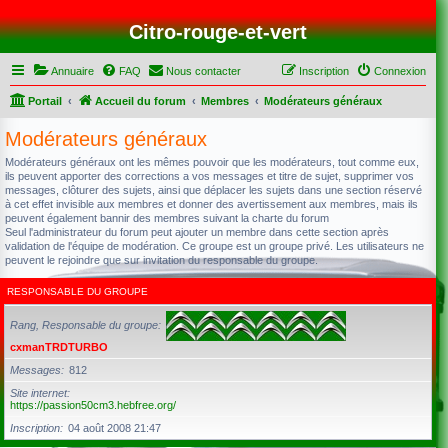
Citro-rouge-et-vert
Annuaire
FAQ
Nous contacter
Inscription
Connexion
Portail
Accueil du forum
Membres
Modérateurs généraux
Modérateurs généraux
Modérateurs généraux ont les mêmes pouvoir que les modérateurs, tout comme eux,
ils peuvent apporter des corrections a vos messages et titre de sujet, supprimer vos
messages, clôturer des sujets, ainsi que déplacer les sujets dans une section réservé
à cet effet invisible aux membres et donner des avertissement aux membres, mais ils
peuvent également bannir des membres suivant la charte du forum
Seul l'administrateur du forum peut ajouter un membre dans cette section après
validation de l'équipe de modération. Ce groupe est un groupe privé. Les utilisateurs ne
peuvent le rejoindre que sur invitation du responsable du groupe.
RESPONSABLE DU GROUPE
Rang, Responsable du groupe
cxmanTRDTURBO
Messages
812
Site internet
https://passion50cm3.hebfree.org/
Inscription
04 août 2008 21:47