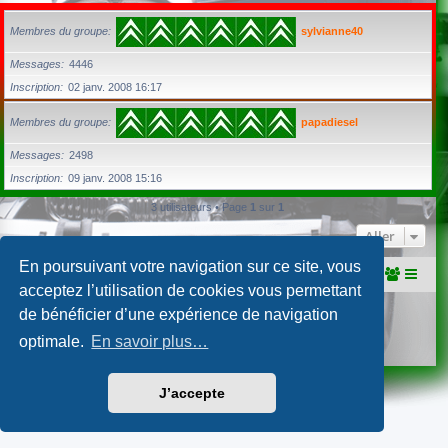
Membres du groupe
sylvianne40
Messages
4446
Inscription
02 janv. 2008 16:17
Membres du groupe
papadiesel
Messages
2498
Inscription
09 janv. 2008 15:16
3 utilisateurs • Page
1
sur
1
Aller
En poursuivant votre navigation sur ce site, vous
Portail
Accueil du forum
acceptez l’utilisation de cookies vous permettant
Développé par
phpBB
® Forum Software © phpBB Limited
de bénéficier d’une expérience de navigation
Traduction française officielle
©
Qiaeru
optimale.
En savoir plus…
Confidentialité
|
Conditions
J’accepte