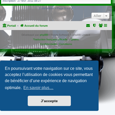
Inscription
27 févr. 2011 08:27
2 utilisateurs • Page
1
sur
1
Aller
Portail
Accueil du forum
Développé par
phpBB
® Forum Software © phpBB Limited
Traduction française officielle
©
Qiaeru
Confidentialité
|
Conditions
En poursuivant votre navigation sur ce site, vous
acceptez l’utilisation de cookies vous permettant
de bénéficier d’une expérience de navigation
optimale.
En savoir plus…
J’accepte