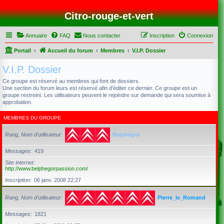
Citro-rouge-et-vert
Annuaire
FAQ
Nous contacter
Inscription
Connexion
Portail
Accueil du forum
Membres
V.I.P. Dossier
V.I.P. Dossier
Ce groupe est réservé au membres qui font de dossiers.
Une section du forum leurs est réservé afin d'éditer ce dernier. Ce groupe est un
groupe restreint. Les utilisateurs peuvent le rejoindre sur demande qui sera soumise à
approbation.
MEMBRES DU GROUPE
Rang, Nom d’utilisateur
Belphégor
Messages
419
Site internet
http://www.belphegorpassion.com/
Inscription
06 janv. 2008 22:27
Rang, Nom d’utilisateur
Pierre_le_Romand
Messages
1821