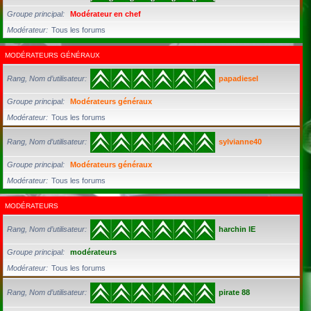
Groupe principal
Modérateur en chef
Modérateur
Tous les forums
MODÉRATEURS GÉNÉRAUX
Rang, Nom d’utilisateur
papadiesel
Groupe principal
Modérateurs généraux
Modérateur
Tous les forums
Rang, Nom d’utilisateur
sylvianne40
Groupe principal
Modérateurs généraux
Modérateur
Tous les forums
MODÉRATEURS
Rang, Nom d’utilisateur
harchin IE
Groupe principal
modérateurs
Modérateur
Tous les forums
Rang, Nom d’utilisateur
pirate 88