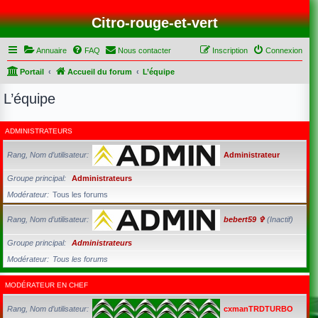
Citro-rouge-et-vert
Annuaire
FAQ
Nous contacter
Inscription
Connexion
Portail
Accueil du forum
L’équipe
L’équipe
ADMINISTRATEURS
Rang, Nom d’utilisateur
Administrateur
Groupe principal
Administrateurs
Modérateur
Tous les forums
Rang, Nom d’utilisateur
bebert59 ✞
(Inactif)
Groupe principal
Administrateurs
Modérateur
Tous les forums
MODÉRATEUR EN CHEF
Rang, Nom d’utilisateur
cxmanTRDTURBO