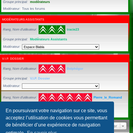
Groupe principal
modérateurs
Modérateur
Tous les forums
MODÉRATEURS ASSISTANTS
Rang, Nom d’utilisateur
tracie23
Groupe principal
Modérateurs Assistants
Modérateur
V.I.P. DOSSIER
Rang, Nom d’utilisateur
Belphégor
Groupe principal
V.I.P. Dossier
Modérateur
Rang, Nom d’utilisateur
Pierre_le_Romand
Groupe principal
Utilisateurs inscrits
En poursuivant votre navigation sur ce site, vous
Modérateur
Tous les forums
acceptez l’utilisation de cookies vous permettant
de bénéficier d’une expérience de navigation
Aller
optimale.
En savoir plus…