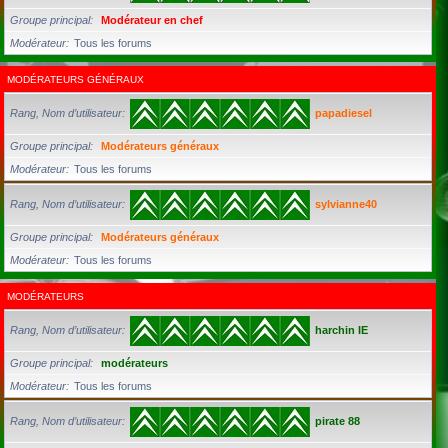
Groupe principal
Modérateur en chef
Modérateur
Tous les forums
MODÉRATEURS GÉNÉRAUX
Rang, Nom d’utilisateur
papadiesel
Groupe principal
Modérateurs généraux
Modérateur
Tous les forums
Rang, Nom d’utilisateur
sylvianne40
Groupe principal
Modérateurs généraux
Modérateur
Tous les forums
MODÉRATEURS
Rang, Nom d’utilisateur
harchin IE
Groupe principal
modérateurs
Modérateur
Tous les forums
Rang, Nom d’utilisateur
pirate 88