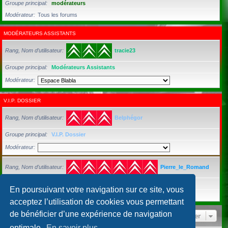
Groupe principal
modérateurs
Modérateur
Tous les forums
MODÉRATEURS ASSISTANTS
Rang, Nom d’utilisateur
tracie23
Groupe principal
Modérateurs Assistants
Modérateur
V.I.P. DOSSIER
Rang, Nom d’utilisateur
Belphégor
Groupe principal
V.I.P. Dossier
Modérateur
Rang, Nom d’utilisateur
Pierre_le_Romand
Groupe principal
Utilisateurs inscrits
En poursuivant votre navigation sur ce site, vous
Modérateur
Tous les forums
acceptez l’utilisation de cookies vous permettant
de bénéficier d’une expérience de navigation
Aller
optimale.
En savoir plus…