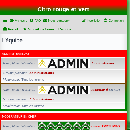
Citro-rouge-et-vert
Annuaire
FAQ
Nous contacter
Inscription
Connexion
Portail
Accueil du forum
L’équipe
L’équipe
ADMINISTRATEURS
Rang, Nom d’utilisateur
Administrateur
Groupe principal
Administrateurs
Modérateur
Tous les forums
Rang, Nom d’utilisateur
bebert59 ✞
(Inactif)
Groupe principal
Administrateurs
Modérateur
Tous les forums
MODÉRATEUR EN CHEF
Rang, Nom d’utilisateur
cxmanTRDTURBO