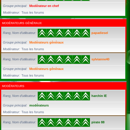
Groupe principal
Modérateur en chef
Modérateur
Tous les forums
MODÉRATEURS GÉNÉRAUX
Rang, Nom d’utilisateur
papadiesel
Groupe principal
Modérateurs généraux
Modérateur
Tous les forums
Rang, Nom d’utilisateur
sylvianne40
Groupe principal
Modérateurs généraux
Modérateur
Tous les forums
MODÉRATEURS
Rang, Nom d’utilisateur
harchin IE
Groupe principal
modérateurs
Modérateur
Tous les forums
Rang, Nom d’utilisateur
pirate 88