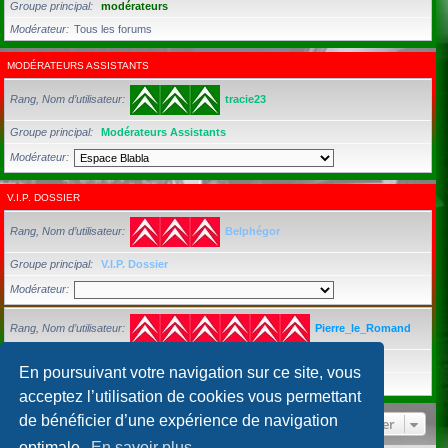
Groupe principal
modérateurs
Modérateur
Tous les forums
MODÉRATEURS ASSISTANTS
Rang, Nom d’utilisateur
tracie23
Groupe principal
Modérateurs Assistants
Modérateur
V.I.P. DOSSIER
Rang, Nom d’utilisateur
Belphégor
Groupe principal
V.I.P. Dossier
Modérateur
Rang, Nom d’utilisateur
Pierre_le_Romand
Groupe principal
Utilisateurs inscrits
En poursuivant votre navigation sur ce site, vous
Modérateur
Tous les forums
acceptez l’utilisation de cookies vous permettant
de bénéficier d’une expérience de navigation
Aller
optimale.
En savoir plus…