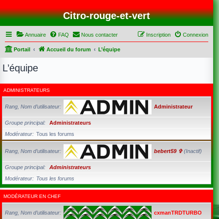
Citro-rouge-et-vert
Annuaire
FAQ
Nous contacter
Inscription
Connexion
Portail
Accueil du forum
L’équipe
L’équipe
ADMINISTRATEURS
Rang, Nom d’utilisateur
Administrateur
Groupe principal
Administrateurs
Modérateur
Tous les forums
Rang, Nom d’utilisateur
bebert59 ✞
(Inactif)
Groupe principal
Administrateurs
Modérateur
Tous les forums
MODÉRATEUR EN CHEF
Rang, Nom d’utilisateur
cxmanTRDTURBO