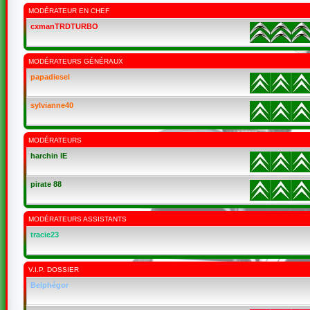
MODÉRATEUR EN CHEF
cxmanTRDTURBO
MODÉRATEURS GÉNÉRAUX
papadiesel
sylvianne40
MODÉRATEURS
harchin IE
pirate 88
MODÉRATEURS ASSISTANTS
tracie23
V.I.P. DOSSIER
Belphégor