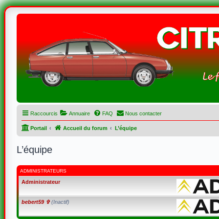
Raccourcis
Annuaire
FAQ
Nous contacter
Portail
Accueil du forum
L’équipe
L’équipe
ADMINISTRATEURS
Administrateur
bebert59 ✞
(Inactif)