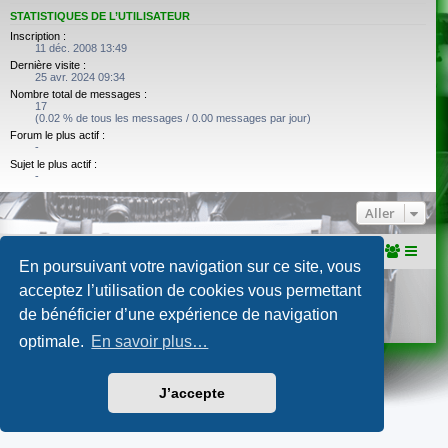
STATISTIQUES DE L’UTILISATEUR
Inscription :
11 déc. 2008 13:49
Dernière visite :
25 avr. 2024 09:34
Nombre total de messages :
17
(0.02 % de tous les messages / 0.00 messages par jour)
Forum le plus actif :
-
Sujet le plus actif :
-
Aller
Portail
Accueil du forum
En poursuivant votre navigation sur ce site, vous
Développé par
phpBB
® Forum Software © phpBB Limited
acceptez l’utilisation de cookies vous permettant
Traduction française officielle
©
Qiaeru
de bénéficier d’une expérience de navigation
Confidentialité
|
Conditions
optimale.
En savoir plus…
J’accepte