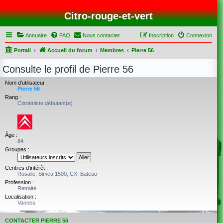
Citro-rouge-et-vert
Annuaire
FAQ
Nous contacter
Inscription
Connexion
Portail
Accueil du forum
Membres
Pierre 56
Consulte le profil de Pierre 56
Nom d’utilisateur :
Pierre 56
Rang :
Citroëniste débutant(e)
Âge :
84
Groupes :
Centres d’intérêt :
Rosalie, Simca 1500, CX, Bateau
Profession :
Retraité
Localisation :
Vannes
CONTACTER PIERRE 56