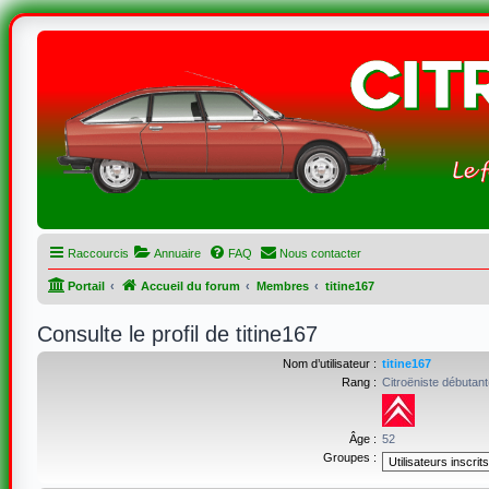
Raccourcis
Annuaire
FAQ
Nous contacter
Portail
Accueil du forum
Membres
titine167
Consulte le profil de titine167
Nom d’utilisateur :
titine167
Rang :
Citroëniste débutant
Âge :
52
Groupes :