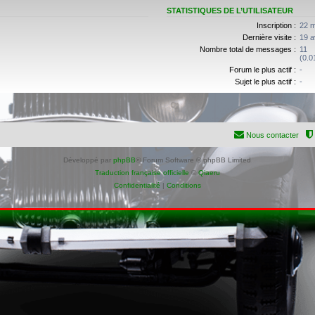
STATISTIQUES DE L’UTILISATEUR
Inscription :
22 m
Dernière visite :
19 a
Nombre total de messages :
11
(0.0
Forum le plus actif :
-
Sujet le plus actif :
-
Nous contacter
Développé par
phpBB
® Forum Software © phpBB Limited
Traduction française officielle
©
Qiaeru
Confidentialité
|
Conditions