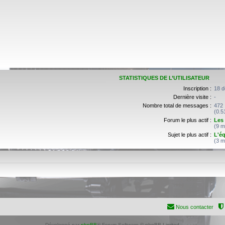
STATISTIQUES DE L’UTILISATEUR
Inscription :
18 d
Dernière visite :
-
Nombre total de messages :
472
(0.5
Forum le plus actif :
Les 
(9 m
Sujet le plus actif :
L'é
(3 m
Nous contacter
Développé par
phpBB
® Forum Software © phpBB Limited