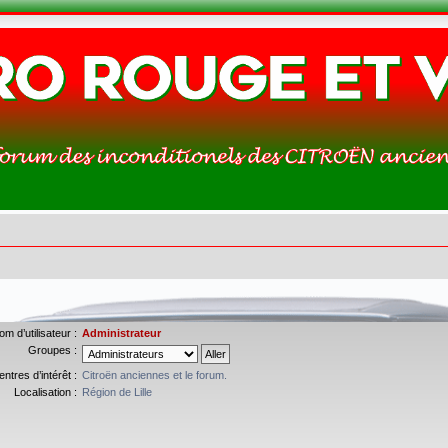
om d’utilisateur :
Administrateur
Groupes :
entres d’intérêt :
Citroën anciennes et le forum.
Localisation :
Région de Lille