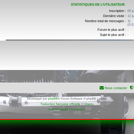
STATISTIQUES DE L’UTILISATEUR
Inscription :
05 j
Dernière visite :
12 j
Nombre total de messages :
11
(0.0
Forum le plus actif :
-
Sujet le plus actif :
-
Nous contacter
Développé par
phpBB
® Forum Software © phpBB Limited
Traduction française officielle
©
Qiaeru
Confidentialité
|
Conditions