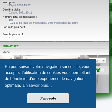
Inscription :
15 juil. 2009 19:27
Dernière visite :
02 janv. 2021 20:11
Nombre total de messages :
195
(0.21 % de tous les messages / 0.03 messages par jour)
Forum le plus actif :
-
Sujet le plus actif :
-
SIGNATURE
Michel.
Aller
En poursuivant votre navigation sur ce site, vous
Portail
Accueil du forum
acceptez l’utilisation de cookies vous permettant
de bénéficier d’une expérience de navigation
Développé par
phpBB
® Forum Software © phpBB Limited
Traduction française officielle
©
Qiaeru
optimale.
En savoir plus…
Confidentialité
|
Conditions
J’accepte