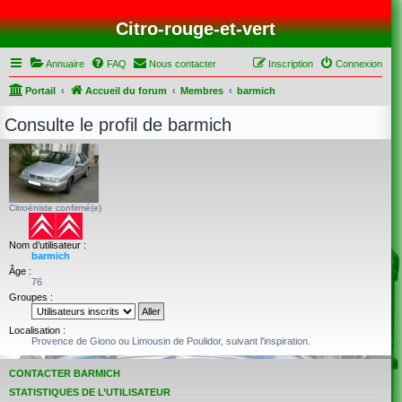
Citro-rouge-et-vert
Annuaire
FAQ
Nous contacter
Inscription
Connexion
Portail
Accueil du forum
Membres
barmich
Consulte le profil de barmich
Citroëniste confirmé(e)
Nom d’utilisateur :
barmich
Âge :
76
Groupes :
Localisation :
Provence de Giono ou Limousin de Poulidor, suivant l'inspiration.
CONTACTER BARMICH
STATISTIQUES DE L’UTILISATEUR