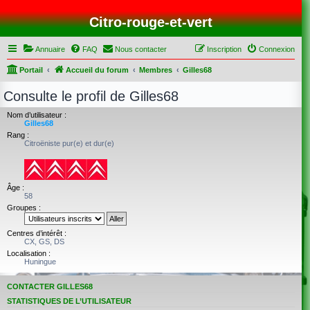
Citro-rouge-et-vert
Annuaire
FAQ
Nous contacter
Inscription
Connexion
Portail
Accueil du forum
Membres
Gilles68
Consulte le profil de Gilles68
Nom d’utilisateur :
Gilles68
Rang :
Citroëniste pur(e) et dur(e)
Âge :
58
Groupes :
Centres d’intérêt :
CX, GS, DS
Localisation :
Huningue
CONTACTER GILLES68
STATISTIQUES DE L’UTILISATEUR