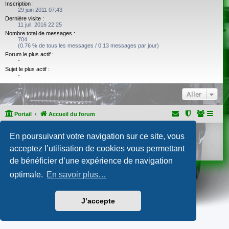
Inscription :
29 juin 2011 07:43
Dernière visite :
11 juil. 2016 22:25
Nombre total de messages :
704
(0.76 % de tous les messages / 0.13 messages par jour)
Forum le plus actif :
-
Sujet le plus actif :
-
Aller
Portail
Accueil du forum
Développé par
phpBB
® Forum Software © phpBB Limited
En poursuivant votre navigation sur ce site, vous
Traduction française officielle
©
Qiaeru
acceptez l’utilisation de cookies vous permettant
Confidentialité
|
Conditions
de bénéficier d’une expérience de navigation
optimale.
En savoir plus…
J’accepte