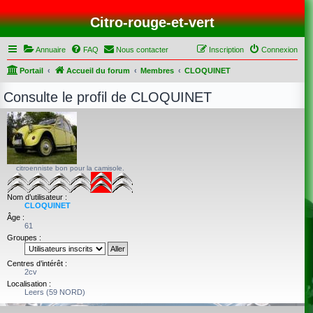
Citro-rouge-et-vert
Annuaire
FAQ
Nous contacter
Inscription
Connexion
Portail
Accueil du forum
Membres
CLOQUINET
Consulte le profil de CLOQUINET
citroenniste bon pour la camisole.
Nom d’utilisateur :
CLOQUINET
Âge :
61
Groupes :
Centres d’intérêt :
2cv
Localisation :
Leers (59 NORD)