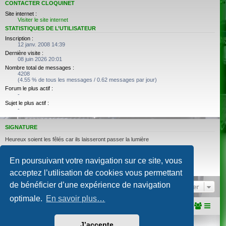
CONTACTER CLOQUINET
Site internet :
Visiter le site internet
STATISTIQUES DE L’UTILISATEUR
Inscription :
12 janv. 2008 14:39
Dernière visite :
08 juin 2026 20:01
Nombre total de messages :
4208
(4.55 % de tous les messages / 0.62 messages par jour)
Forum le plus actif :
-
Sujet le plus actif :
-
SIGNATURE
Heureux soient les fêlés car ils laisseront passer la lumière
--------------------------------------------
Léontine, 2cv AZKA jaune de 1990
En poursuivant votre navigation sur ce site, vous
Albertine, 2cv AZKA bleu Céleste de 1986
Bosie, 2cv AKS 400 noire de 1974
acceptez l’utilisation de cookies vous permettant
de bénéficier d’une expérience de navigation
Aller
optimale.
En savoir plus…
Portail
Accueil du forum
J’accepte
Développé par
phpBB
® Forum Software © phpBB Limited