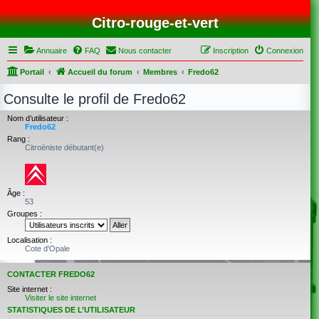
Citro-rouge-et-vert
Annuaire
FAQ
Nous contacter
Inscription
Connexion
Portail
Accueil du forum
Membres
Fredo62
Consulte le profil de Fredo62
Nom d’utilisateur :
Fredo62
Rang :
Citroëniste débutant(e)
Âge :
53
Groupes :
Localisation :
Cote d'Opale
CONTACTER FREDO62
Site internet :
Visiter le site internet
STATISTIQUES DE L’UTILISATEUR