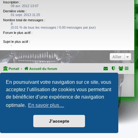
Inscription :
09 avr. 2012 13:07
Dernière visite :
01 sept. 2013 11:25
Nombre total de messages :
8
(0.01 % de tous les messages / 0.00 messages par jour)
Forum le plus actif :
-
Sujet le plus actif :
-
Aller
Portail
Accueil du forum
Développé par
phpBB
® Forum Software © phpBB Limited
En poursuivant votre navigation sur ce site, vous
Traduction française officielle
©
Qiaeru
acceptez l’utilisation de cookies vous permettant
Confidentialité
|
Conditions
de bénéficier d’une expérience de navigation
optimale.
En savoir plus…
J’accepte