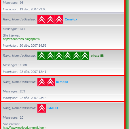
Messages
95
Inscription
19 déc. 2007 23:03
Rang, Nom d’utilisateur
Cenelux
Messages
371
Site internet
http://zecarobs.blogspot.fr/
Inscription
20 déc. 2007 14:58
Rang, Nom d’utilisateur
pirate 88
Messages
1388
Inscription
22 déc. 2007 12:41
Rang, Nom d’utilisateur
le moko
Messages
203
Inscription
22 déc. 2007 23:18
Rang, Nom d’utilisateur
GMLID
Messages
10
Site internet
http://www.collection-gmlid.com