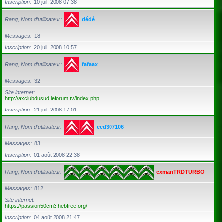
Inscription
10 juil. 2008 07:38
Rang, Nom d’utilisateur
dédé
Messages
18
Inscription
20 juil. 2008 10:57
Rang, Nom d’utilisateur
fafaax
Messages
32
Site internet
http://axclubdusud.leforum.tv/index.php
Inscription
21 juil. 2008 17:01
Rang, Nom d’utilisateur
ced307106
Messages
83
Inscription
01 août 2008 22:38
Rang, Nom d’utilisateur
cxmanTRDTURBO
Messages
812
Site internet
https://passion50cm3.hebfree.org/
Inscription
04 août 2008 21:47