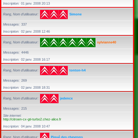
Inscription
01 janv. 2008 20:13
Rang, Nom d’utilisateur
Simone
Messages
337
Inscription
02 janv. 2008 12:46
Rang, Nom d’utilisateur
sylvianne40
Messages
4446
Inscription
02 janv. 2008 16:17
Rang, Nom d’utilisateur
tonton-h4
Messages
269
Inscription
02 janv. 2008 18:31
Rang, Nom d’utilisateur
jedencx
Messages
215
Site internet
http://citroen-cx-gti-turbo2.chez-alice.fr
Inscription
04 janv. 2008 10:47
Rang, Nom d’utilisateur
Piqué des chevrons