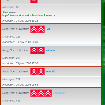
Messages
56
Site internet
http://citroennorthamerica.bestcheapforum.com
Inscription
04 janv. 2008 19:23
Rang, Nom d’utilisateur
PAT
Messages
129
Inscription
04 janv. 2008 20:39
Rang, Nom d’utilisateur
Wilhelm
Messages
230
Inscription
05 janv. 2008 15:33
Rang, Nom d’utilisateur
YvesSM
Messages
202
Inscription
06 janv. 2008 09:55
Rang, Nom d’utilisateur
Belphégor
Messages
419