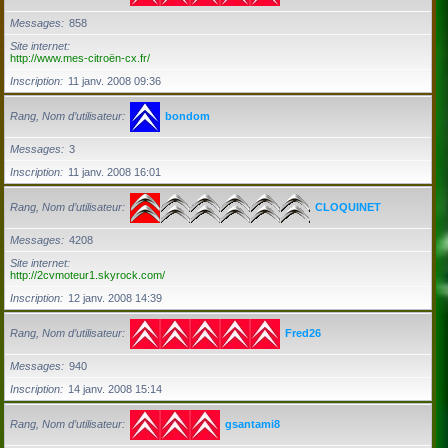
Messages
858
Site internet
http://www.mes-citroën-cx.fr/
Inscription
11 janv. 2008 09:36
Rang, Nom d’utilisateur
bondom
Messages
3
Inscription
11 janv. 2008 16:01
Rang, Nom d’utilisateur
CLOQUINET
Messages
4208
Site internet
http://2cvmoteur1.skyrock.com/
Inscription
12 janv. 2008 14:39
Rang, Nom d’utilisateur
Fred26
Messages
940
Inscription
14 janv. 2008 15:14
Rang, Nom d’utilisateur
gsantami8