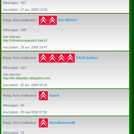
Messages
467
Inscription
07 avr. 2008 13:59
Rang, Nom d’utilisateur
Eric RIOULT
Messages
239
Site internet
http://citroensmpassion.free.fr/
Inscription
18 avr. 2008 10:47
Rang, Nom d’utilisateur
DS-ID Québec
Messages
613
Site internet
http://ds-idquebec.blogspot.com/
Inscription
25 avr. 2008 04:26
Rang, Nom d’utilisateur
franck
Messages
65
Inscription
20 mai 2008 07:50
Rang, Nom d’utilisateur
MonoBranche06
Messages
12