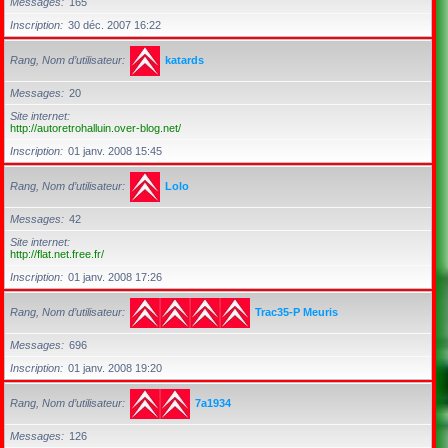
Messages
165
Inscription
30 déc. 2007 16:22
Rang, Nom d’utilisateur
katards
Messages
20
Site internet
http://autoretrohalluin.over-blog.net/
Inscription
01 janv. 2008 15:45
Rang, Nom d’utilisateur
Lolo
Messages
42
Site internet
http://flat.net.free.fr/
Inscription
01 janv. 2008 17:26
Rang, Nom d’utilisateur
Trac35-P Meuris
Messages
696
Inscription
01 janv. 2008 19:20
Rang, Nom d’utilisateur
7a1934
Messages
126