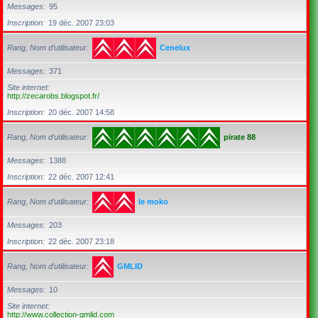
Messages
95
Inscription
19 déc. 2007 23:03
Rang, Nom d’utilisateur
Cenelux
Messages
371
Site internet
http://zecarobs.blogspot.fr/
Inscription
20 déc. 2007 14:58
Rang, Nom d’utilisateur
pirate 88
Messages
1388
Inscription
22 déc. 2007 12:41
Rang, Nom d’utilisateur
le moko
Messages
203
Inscription
22 déc. 2007 23:18
Rang, Nom d’utilisateur
GMLID
Messages
10
Site internet
http://www.collection-gmlid.com