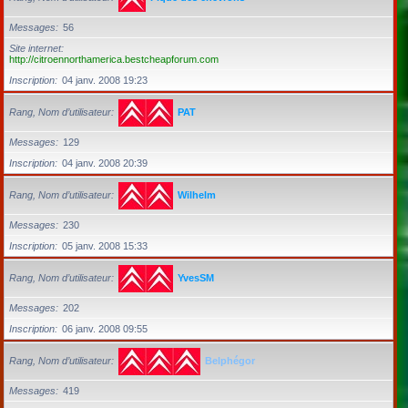
Messages
56
Site internet
http://citroennorthamerica.bestcheapforum.com
Inscription
04 janv. 2008 19:23
Rang, Nom d’utilisateur
PAT
Messages
129
Inscription
04 janv. 2008 20:39
Rang, Nom d’utilisateur
Wilhelm
Messages
230
Inscription
05 janv. 2008 15:33
Rang, Nom d’utilisateur
YvesSM
Messages
202
Inscription
06 janv. 2008 09:55
Rang, Nom d’utilisateur
Belphégor
Messages
419