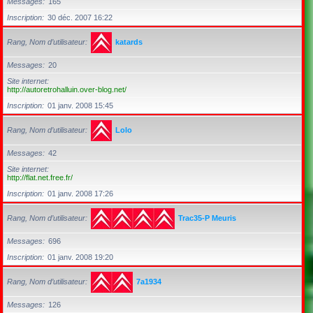
Messages
165
Inscription
30 déc. 2007 16:22
Rang, Nom d’utilisateur
katards
Messages
20
Site internet
http://autoretrohalluin.over-blog.net/
Inscription
01 janv. 2008 15:45
Rang, Nom d’utilisateur
Lolo
Messages
42
Site internet
http://flat.net.free.fr/
Inscription
01 janv. 2008 17:26
Rang, Nom d’utilisateur
Trac35-P Meuris
Messages
696
Inscription
01 janv. 2008 19:20
Rang, Nom d’utilisateur
7a1934
Messages
126