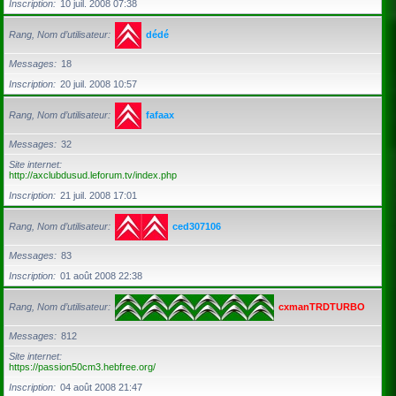
Inscription
10 juil. 2008 07:38
Rang, Nom d’utilisateur
dédé
Messages
18
Inscription
20 juil. 2008 10:57
Rang, Nom d’utilisateur
fafaax
Messages
32
Site internet
http://axclubdusud.leforum.tv/index.php
Inscription
21 juil. 2008 17:01
Rang, Nom d’utilisateur
ced307106
Messages
83
Inscription
01 août 2008 22:38
Rang, Nom d’utilisateur
cxmanTRDTURBO
Messages
812
Site internet
https://passion50cm3.hebfree.org/
Inscription
04 août 2008 21:47