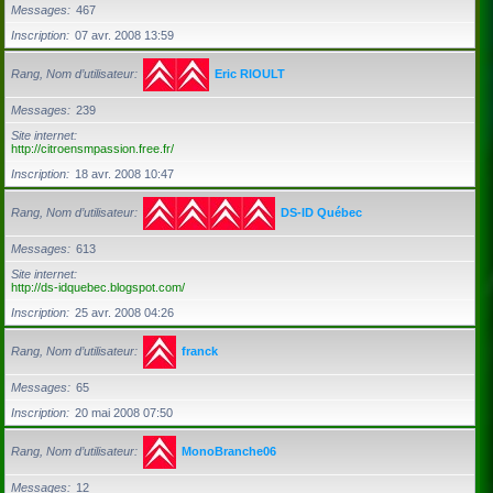
Messages
467
Inscription
07 avr. 2008 13:59
Rang, Nom d’utilisateur
Eric RIOULT
Messages
239
Site internet
http://citroensmpassion.free.fr/
Inscription
18 avr. 2008 10:47
Rang, Nom d’utilisateur
DS-ID Québec
Messages
613
Site internet
http://ds-idquebec.blogspot.com/
Inscription
25 avr. 2008 04:26
Rang, Nom d’utilisateur
franck
Messages
65
Inscription
20 mai 2008 07:50
Rang, Nom d’utilisateur
MonoBranche06
Messages
12