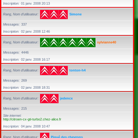
Inscription
01 janv. 2008 20:13
Rang, Nom d’utilisateur
Simone
Messages
337
Inscription
02 janv. 2008 12:46
Rang, Nom d’utilisateur
sylvianne40
Messages
4446
Inscription
02 janv. 2008 16:17
Rang, Nom d’utilisateur
tonton-h4
Messages
269
Inscription
02 janv. 2008 18:31
Rang, Nom d’utilisateur
jedencx
Messages
215
Site internet
http://citroen-cx-gti-turbo2.chez-alice.fr
Inscription
04 janv. 2008 10:47
Rang, Nom d’utilisateur
Piqué des chevrons