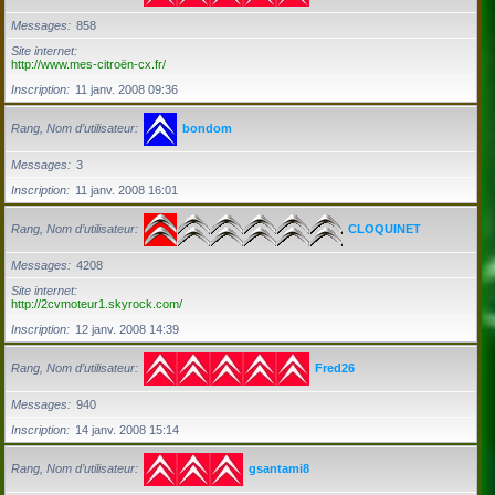
Messages
858
Site internet
http://www.mes-citroën-cx.fr/
Inscription
11 janv. 2008 09:36
Rang, Nom d’utilisateur
bondom
Messages
3
Inscription
11 janv. 2008 16:01
Rang, Nom d’utilisateur
CLOQUINET
Messages
4208
Site internet
http://2cvmoteur1.skyrock.com/
Inscription
12 janv. 2008 14:39
Rang, Nom d’utilisateur
Fred26
Messages
940
Inscription
14 janv. 2008 15:14
Rang, Nom d’utilisateur
gsantami8