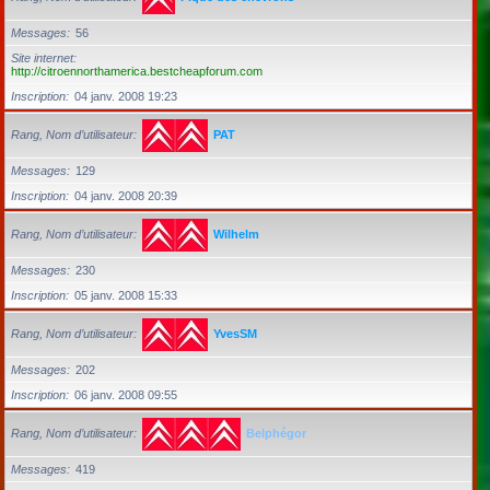
Messages
56
Site internet
http://citroennorthamerica.bestcheapforum.com
Inscription
04 janv. 2008 19:23
Rang, Nom d’utilisateur
PAT
Messages
129
Inscription
04 janv. 2008 20:39
Rang, Nom d’utilisateur
Wilhelm
Messages
230
Inscription
05 janv. 2008 15:33
Rang, Nom d’utilisateur
YvesSM
Messages
202
Inscription
06 janv. 2008 09:55
Rang, Nom d’utilisateur
Belphégor
Messages
419