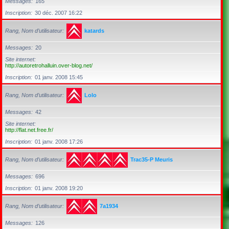
Messages
165
Inscription
30 déc. 2007 16:22
Rang, Nom d’utilisateur
katards
Messages
20
Site internet
http://autoretrohalluin.over-blog.net/
Inscription
01 janv. 2008 15:45
Rang, Nom d’utilisateur
Lolo
Messages
42
Site internet
http://flat.net.free.fr/
Inscription
01 janv. 2008 17:26
Rang, Nom d’utilisateur
Trac35-P Meuris
Messages
696
Inscription
01 janv. 2008 19:20
Rang, Nom d’utilisateur
7a1934
Messages
126