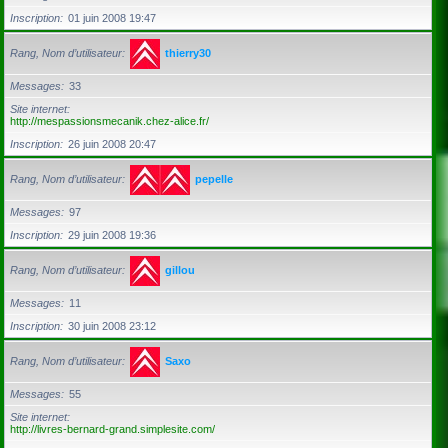
Inscription
01 juin 2008 19:47
Rang, Nom d’utilisateur
thierry30
Messages
33
Site internet
http://mespassionsmecanik.chez-alice.fr/
Inscription
26 juin 2008 20:47
Rang, Nom d’utilisateur
pepelle
Messages
97
Inscription
29 juin 2008 19:36
Rang, Nom d’utilisateur
gillou
Messages
11
Inscription
30 juin 2008 23:12
Rang, Nom d’utilisateur
Saxo
Messages
55
Site internet
http://livres-bernard-grand.simplesite.com/