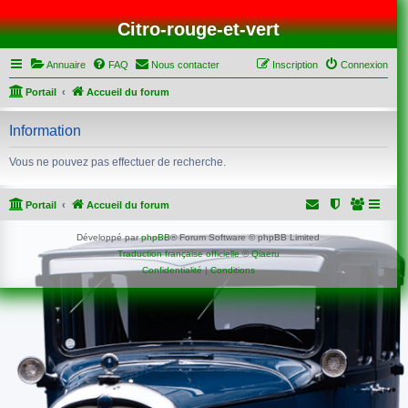
Citro-rouge-et-vert
Annuaire
FAQ
Nous contacter
Inscription
Connexion
Portail
Accueil du forum
Information
Vous ne pouvez pas effectuer de recherche.
Portail
Accueil du forum
Développé par
phpBB
® Forum Software © phpBB Limited
Traduction française officielle
©
Qiaeru
Confidentialité
|
Conditions