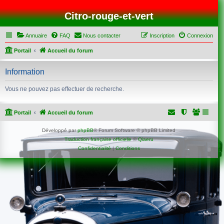
Citro-rouge-et-vert
Annuaire
FAQ
Nous contacter
Inscription
Connexion
Portail
Accueil du forum
Information
Vous ne pouvez pas effectuer de recherche.
Portail
Accueil du forum
Développé par
phpBB
® Forum Software © phpBB Limited
Traduction française officielle
©
Qiaeru
Confidentialité
|
Conditions