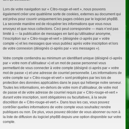
Lors de votre navigation sur « Citro-rouge-et-vert », nous pouvons
également créer une quatrième sorte de cookies, externes au document qui
est prévu pour couvrir uniquement les pages créées par le logiciel phpBB.
La seconde manière est de récupérer les informations que vous nous
envoyez et que nous collectons. Ceci peut correspondre — mais n’est pas
limité à — la publication de messages en tant qu’utilisateur anonyme,
l’inscription sur « Citro-rouge-et-vert » (désignée ci-après par « votre
compte ») et les messages que vous publiez après votre inscription et lors
de votre connexion (désignés ci-après par « vos messages »).
Votre compte contiendra au minimum un identifiant unique (désigné ci-après
par « votre nom d’utilisateur ») et un mot de passe personnel vous
permettant de vous connecter à votre compte (désigné ci-après par « votre
mot de passe ») et une adresse de courriel personnelle. Les informations de
votre compte sur « Citro-rouge-et-vert » sont protégées par les lois de
protection des données applicables dans le pays qui héberge notre serveur.
Toutes les informations, en-dehors de votre nom d’utilisateur, de votre mot
de passe et de votre adresse de courriel requis par « Citro-rouge-et-vert »
durant votre inscription, sont obligatoires ou facultatives, à la seule
discrétion de « Citro-rouge-et-vert ». Dans tous les cas, vous pouvez
contrôler quelles informations de votre compte vous souhaitez rendre
publiques ou non. De plus, vous pouvez décider de vous abonner ou non à
la liste de diffusion du logiciel phpBB depuis une option disponible sur votre
compte.