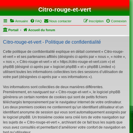
Citro-rouge-et-vert
Annuaire
FAQ
Nous contacter
Inscription
Connexion
Portail
Accueil du forum
Citro-rouge-et-vert - Politique de confidentialité
Cette politique de confidentialité explique en détail comment « Citro-rouge-
et-vert » et ses partenaires affiliés (désignés ci-après par « nous », « notre »,
« nos », « Citro-rouge-et-vert » et « https://citro-rouge-et-vert.com ») et
phpBB (désigné ci-après par « logiciel phpBB » et « phpBB Limited »)
utilisent toutes les informations collectées lors des sessions d’utilisation de
votre part (désignées ci-après par « vos informations »).
Vos informations sont collectées de deux manières différentes.
Premièrement, en naviguant sur « Citro-rouge-et-vert », le logiciel phpBB
génèrera un certain nombre de cookies qui sont de petits fichiers
téléchargés temporairement par le navigateur internet de votre ordinateur.
Les deux premiers cookies ne contiennent qu’un identifiant utilisateur et un
identifiant anonyme de session qui vous sont automatiquement assignés par
le logiciel phpBB. Un troisième cookie sera créé lors de votre navigation sur
les sujets de « Citro-rouge-et-vert », archivant de ce fait tous les sujets que
vous avez consultés et permettant d’améliorer votre confort de navigation en
tant qu’utilisateur.