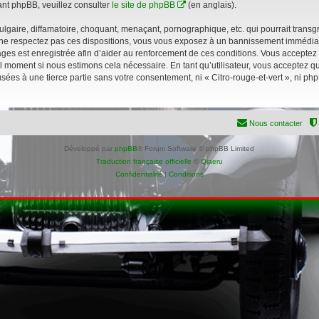
nt phpBB, veuillez consulter
le site de phpBB
(en anglais).
gaire, diffamatoire, choquant, menaçant, pornographique, etc. qui pourrait transgre
s ne respectez pas ces dispositions, vous vous exposez à un bannissement immédiat et
sages est enregistrée afin d’aider au renforcement de ces conditions. Vous acceptez le
l moment si nous estimons cela nécessaire. En tant qu’utilisateur, vous acceptez 
sées à une tierce partie sans votre consentement, ni « Citro-rouge-et-vert », ni p
Nous contacter
Développé par
phpBB
® Forum Software © phpBB Limited
Traduction française officielle
©
Qiaeru
Confidentialité
|
Conditions