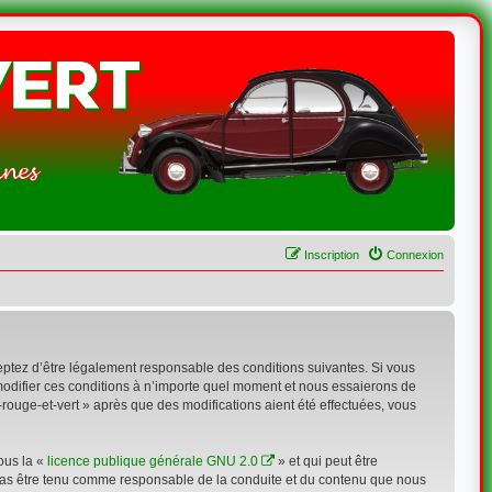
Inscription
Connexion
acceptez d’être légalement responsable des conditions suivantes. Si vous
 modifier ces conditions à n’importe quel moment et nous essaierons de
-rouge-et-vert » après que des modifications aient été effectuées, vous
ous la «
licence publique générale GNU 2.0
» et qui peut être
n cas être tenu comme responsable de la conduite et du contenu que nous