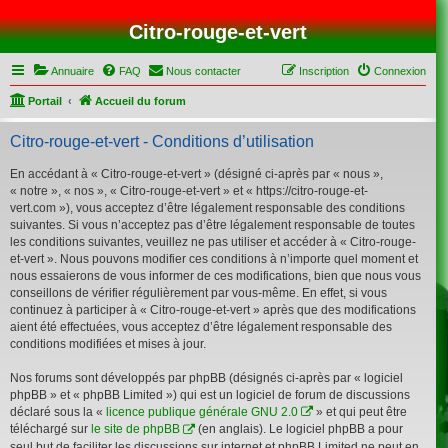
Citro-rouge-et-vert
Annuaire
FAQ
Nous contacter
Inscription
Connexion
Portail
Accueil du forum
Citro-rouge-et-vert - Conditions d’utilisation
En accédant à « Citro-rouge-et-vert » (désigné ci-après par « nous »,
« notre », « nos », « Citro-rouge-et-vert » et « https://citro-rouge-et-
vert.com »), vous acceptez d’être légalement responsable des conditions
suivantes. Si vous n’acceptez pas d’être légalement responsable de toutes
les conditions suivantes, veuillez ne pas utiliser et accéder à « Citro-rouge-
et-vert ». Nous pouvons modifier ces conditions à n’importe quel moment et
nous essaierons de vous informer de ces modifications, bien que nous vous
conseillons de vérifier régulièrement par vous-même. En effet, si vous
continuez à participer à « Citro-rouge-et-vert » après que des modifications
aient été effectuées, vous acceptez d’être légalement responsable des
conditions modifiées et mises à jour.
Nos forums sont développés par phpBB (désignés ci-après par « logiciel
phpBB » et « phpBB Limited ») qui est un logiciel de forum de discussions
déclaré sous la «
licence publique générale GNU 2.0
» et qui peut être
téléchargé sur
le site de phpBB
(en anglais). Le logiciel phpBB a pour
seul but de faciliter les discussions sur internet et phpBB Limited ne peut en