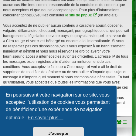
aucun cas être tenu comme responsable de la conduite et du contenu que
nous acceptons et que nous n’acceptons pas. Pour plus d’informations
concernant phpBB, veuillez consulter
le site de phpBB
(en anglais).
Vous acceptez de ne publier aucun contenu à caractère abusif, obscène,
vulgaire, diffamatoire, choquant, menaçant, pornographique, etc. qui pourrait
transgresser la législation de votre pays, du pays dans lequel le serveur de
« Citro-rouge-et-vert » est hébergé ou encore la loi internationale. Si vous
ne respectez pas ces dispositions, vous vous exposez à un bannissement
immédiat et définitif et nous nous réservons le droit d’avertir votre
fournisseur d’accès à internet et les autorités officielles. L’adresse IP de tous
les messages est enregistrée afin d’aider au renforcement de ces
conditions. Vous acceptez le fait que « Citro-rouge-et-vert » ait le droit de
supprimer, de modifier, de déplacer ou de verrouiller n’importe quel sujet et
message à n’importe quel moment si nous estimons cela nécessaire. En tant
qu’utilisateur, vous acceptez que toutes les informations que vous avez
renseignées soient enregistrées dans notre base de données. Bien que ces
informations ne seront pas diffusées à une tierce partie sans votre
En poursuivant votre navigation sur ce site, vous
consentement, ni « Citro-rouge-et-vert », ni phpBB, ne pourront être tenus
acceptez l’utilisation de cookies vous permettant
comme responsables en cas de tentative de piratage informatique visant à
compromettre vos données.
de bénéficier d’une expérience de navigation
optimale.
En savoir plus…
Portail
Accueil du forum
J’accepte
Développé par
phpBB
® Forum Software © phpBB Limited