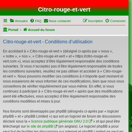
Citro-rouge-et-vert
Annuaire
FAQ
Nous contacter
Inscription
Connexion
Portail
Accueil du forum
Citro-rouge-et-vert - Conditions d’utilisation
En accédant à « Citro-rouge-et-vert » (désigné ci-après par « nous »,
« notre », « nos », « Citro-rouge-et-vert » et « https://citro-rouge-et-
vert.com »), vous acceptez d’être légalement responsable des conditions
suivantes. Si vous n’acceptez pas d’être légalement responsable de toutes
les conditions suivantes, veuillez ne pas utiliser et accéder à « Citro-rouge-
et-vert ». Nous pouvons modifier ces conditions à n’importe quel moment et
nous essaierons de vous informer de ces modifications, bien que nous vous
conseillons de vérifier régulièrement par vous-même. En effet, si vous
continuez à participer à « Citro-rouge-et-vert » après que des modifications
aient été effectuées, vous acceptez d’être légalement responsable des
conditions modifiées et mises à jour.
Nos forums sont développés par phpBB (désignés ci-après par « logiciel
phpBB » et « phpBB Limited ») qui est un logiciel de forum de discussions
déclaré sous la «
licence publique générale GNU 2.0
» et qui peut être
téléchargé sur
le site de phpBB
(en anglais). Le logiciel phpBB a pour
seul but de faciliter les discussions sur internet et phpBB Limited ne peut en