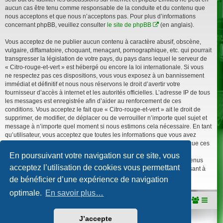
aucun cas être tenu comme responsable de la conduite et du contenu que
nous acceptons et que nous n’acceptons pas. Pour plus d’informations
concernant phpBB, veuillez consulter
le site de phpBB
(en anglais).
Vous acceptez de ne publier aucun contenu à caractère abusif, obscène,
vulgaire, diffamatoire, choquant, menaçant, pornographique, etc. qui pourrait
transgresser la législation de votre pays, du pays dans lequel le serveur de
« Citro-rouge-et-vert » est hébergé ou encore la loi internationale. Si vous
ne respectez pas ces dispositions, vous vous exposez à un bannissement
immédiat et définitif et nous nous réservons le droit d’avertir votre
fournisseur d’accès à internet et les autorités officielles. L’adresse IP de tous
les messages est enregistrée afin d’aider au renforcement de ces
conditions. Vous acceptez le fait que « Citro-rouge-et-vert » ait le droit de
supprimer, de modifier, de déplacer ou de verrouiller n’importe quel sujet et
message à n’importe quel moment si nous estimons cela nécessaire. En tant
qu’utilisateur, vous acceptez que toutes les informations que vous avez
renseignées soient enregistrées dans notre base de données. Bien que ces
informations ne seront pas diffusées à une tierce partie sans votre
En poursuivant votre navigation sur ce site, vous
consentement, ni « Citro-rouge-et-vert », ni phpBB, ne pourront être tenus
acceptez l’utilisation de cookies vous permettant
comme responsables en cas de tentative de piratage informatique visant à
compromettre vos données.
de bénéficier d’une expérience de navigation
optimale.
En savoir plus…
Portail
Accueil du forum
J’accepte
Développé par
phpBB
® Forum Software © phpBB Limited