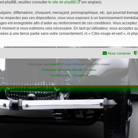
nt phpBB, veuillez consulter
le site de phpBB
(en anglais).
gaire, diffamatoire, choquant, menaçant, pornographique, etc. qui pourrait transgre
s ne respectez pas ces dispositions, vous vous exposez à un bannissement immédiat et
sages est enregistrée afin d’aider au renforcement de ces conditions. Vous acceptez le
l moment si nous estimons cela nécessaire. En tant qu’utilisateur, vous acceptez 
sées à une tierce partie sans votre consentement, ni « Citro-rouge-et-vert », ni p
Nous contacter
Développé par
phpBB
® Forum Software © phpBB Limited
Traduction française officielle
©
Qiaeru
Confidentialité
|
Conditions