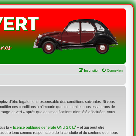
Inscription
Connexion
acceptez d’être légalement responsable des conditions suivantes. Si vous
 modifier ces conditions à n’importe quel moment et nous essaierons de
-rouge-et-vert » après que des modifications aient été effectuées, vous
ous la «
licence publique générale GNU 2.0
» et qui peut être
n cas être tenu comme responsable de la conduite et du contenu que nous