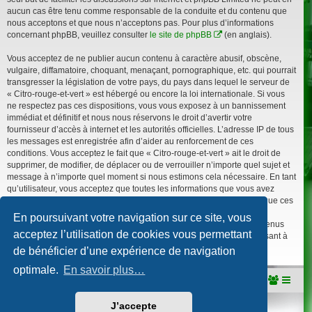
aucun cas être tenu comme responsable de la conduite et du contenu que
nous acceptons et que nous n’acceptons pas. Pour plus d’informations
concernant phpBB, veuillez consulter
le site de phpBB
(en anglais).
Vous acceptez de ne publier aucun contenu à caractère abusif, obscène,
vulgaire, diffamatoire, choquant, menaçant, pornographique, etc. qui pourrait
transgresser la législation de votre pays, du pays dans lequel le serveur de
« Citro-rouge-et-vert » est hébergé ou encore la loi internationale. Si vous
ne respectez pas ces dispositions, vous vous exposez à un bannissement
immédiat et définitif et nous nous réservons le droit d’avertir votre
fournisseur d’accès à internet et les autorités officielles. L’adresse IP de tous
les messages est enregistrée afin d’aider au renforcement de ces
conditions. Vous acceptez le fait que « Citro-rouge-et-vert » ait le droit de
supprimer, de modifier, de déplacer ou de verrouiller n’importe quel sujet et
message à n’importe quel moment si nous estimons cela nécessaire. En tant
qu’utilisateur, vous acceptez que toutes les informations que vous avez
renseignées soient enregistrées dans notre base de données. Bien que ces
informations ne seront pas diffusées à une tierce partie sans votre
En poursuivant votre navigation sur ce site, vous
consentement, ni « Citro-rouge-et-vert », ni phpBB, ne pourront être tenus
acceptez l’utilisation de cookies vous permettant
comme responsables en cas de tentative de piratage informatique visant à
compromettre vos données.
de bénéficier d’une expérience de navigation
optimale.
En savoir plus…
Portail
Accueil du forum
J’accepte
Développé par
phpBB
® Forum Software © phpBB Limited