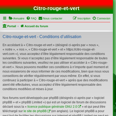
Citro-rouge-et-vert
Annuaire
FAQ
Nous contacter
Inscription
Connexion
Portail
Accueil du forum
Citro-rouge-et-vert - Conditions d’utilisation
En accédant à « Citro-rouge-et-vert » (désigné ci-après par « nous »,
« notre », « nos », « Citro-rouge-et-vert » et « https://citro-rouge-et-
vert.com »), vous acceptez d’être légalement responsable des conditions
suivantes. Si vous n’acceptez pas d’être légalement responsable de toutes
les conditions suivantes, veuillez ne pas utiliser et accéder à « Citro-rouge-
et-vert ». Nous pouvons modifier ces conditions à n’importe quel moment et
nous essaierons de vous informer de ces modifications, bien que nous vous
conseillons de vérifier régulièrement par vous-même. En effet, si vous
continuez à participer à « Citro-rouge-et-vert » après que des modifications
aient été effectuées, vous acceptez d’être légalement responsable des
conditions modifiées et mises à jour.
Nos forums sont développés par phpBB (désignés ci-après par « logiciel
phpBB » et « phpBB Limited ») qui est un logiciel de forum de discussions
déclaré sous la «
licence publique générale GNU 2.0
» et qui peut être
téléchargé sur
le site de phpBB
(en anglais). Le logiciel phpBB a pour
seul but de faciliter les discussions sur internet et phpBB Limited ne peut en