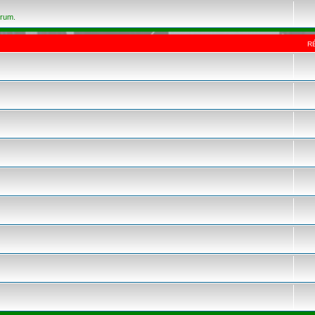
orum.
R