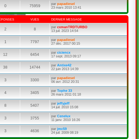
par
papadiesel
0
75959
23 mars 2010 13:41
ÉPONSES
VUES
DERNIER MESSAGE
par
cxmanTRDTURBO
2
8
13 juil. 2023 14:54
par
papadiesel
1
7797
27 déc. 2017 00:15
par
ciciencx
12
6454
17 sept. 2013 09:17
par
Antixe42
38
14744
22 juin 2013 14:39
par
papadiesel
3
3300
06 avr. 2012 20:31
par
Tophe 33
4
3405
26 mars 2011 01:18
par
jeffyjeff
8
5407
14 juil. 2010 15:08
par
Cenelux
3
3755
11 janv. 2010 16:26
par
jmc59
3
4636
24 juil. 2009 08:19