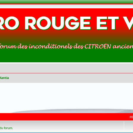
Xantia
R
 du forum.