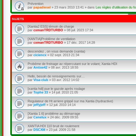
Prévention
par
papadiesel
»
23 mars 2010 13:41
» dans
Les règles d'utilisation du f
SUJETS
[Xantia2 ESS] témoin de charge
par
cxmanTRDTURBO
»
08 juil. 2023 17:34
[XANTIA]Problème de ventilation
par
cxmanTRDTURBO
»
17 déc. 2017 14:28
descendez , on vous demande (xantia)
par
ciciencx
»
02 sept. 2013 21:34
Probéme de freinage av répercutant sur le volant; Xantia HDI
par
Antixe42
»
08 avr. 2013 18:55
Hello, besoin de renseignements sur....
par
Visa-club
»
03 avr. 2012 14:02
[xantia hdi] pue le gazole après roulage
par
Tophe 33
»
14 juil. 2010 21:05
Regulateur de Ht arriere grippé sur ma Xantia (hydractive)
par
jeffyjeff
»
12 juil. 2010 14:14
[Xantia 1.6] problème au démarrage
par
Cenelux
»
24 déc. 2009 09:55
XANTIA HDI 110 bruit de roulement
par
DSCXM
»
23 juil. 2009 21:58