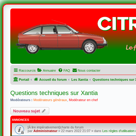
Raccourcis
Annuaire
FAQ
Nous contacter
Portail
Accueil du forum
Les Xantia
Questions techniques sur 
Questions techniques sur Xantia
Modérateurs :
Modérateurs généraux
,
Modérateur en chef
Nouveau sujet
ANNONCES
[À lire impérativement]charte du forum
par
Administrateur
»
22 mars 2022 21:07
» dans
Les règles d'utilisation