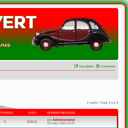
Inscription
Connexion
9 sujets • Page
1
sur
1
ÉPONSES
VUES
DERNIER MESSAGE
par
Administrateur
0
80619
22 mars 2022 21:07