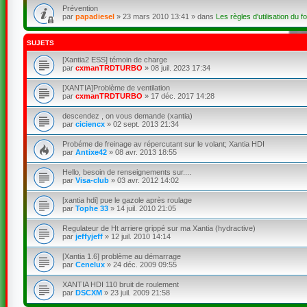
Prévention
par
papadiesel
»
23 mars 2010 13:41
» dans
Les règles d'utilisation du f
SUJETS
[Xantia2 ESS] témoin de charge
par
cxmanTRDTURBO
»
08 juil. 2023 17:34
[XANTIA]Problème de ventilation
par
cxmanTRDTURBO
»
17 déc. 2017 14:28
descendez , on vous demande (xantia)
par
ciciencx
»
02 sept. 2013 21:34
Probéme de freinage av répercutant sur le volant; Xantia HDI
par
Antixe42
»
08 avr. 2013 18:55
Hello, besoin de renseignements sur....
par
Visa-club
»
03 avr. 2012 14:02
[xantia hdi] pue le gazole après roulage
par
Tophe 33
»
14 juil. 2010 21:05
Regulateur de Ht arriere grippé sur ma Xantia (hydractive)
par
jeffyjeff
»
12 juil. 2010 14:14
[Xantia 1.6] problème au démarrage
par
Cenelux
»
24 déc. 2009 09:55
XANTIA HDI 110 bruit de roulement
par
DSCXM
»
23 juil. 2009 21:58