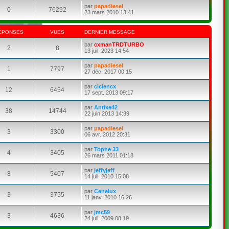
par
papadiesel
0
76292
23 mars 2010 13:41
ÉPONSES
VUES
DERNIER MESSAGE
par
cxmanTRDTURBO
2
8
13 juil. 2023 14:54
par
papadiesel
1
7797
27 déc. 2017 00:15
par
ciciencx
12
6454
17 sept. 2013 09:17
par
Antixe42
38
14744
22 juin 2013 14:39
par
papadiesel
3
3300
06 avr. 2012 20:31
par
Tophe 33
4
3405
26 mars 2011 01:18
par
jeffyjeff
8
5407
14 juil. 2010 15:08
par
Cenelux
3
3755
11 janv. 2010 16:26
par
jmc59
3
4636
24 juil. 2009 08:19