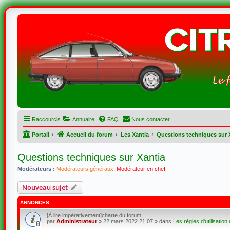
Raccourcis
Annuaire
FAQ
Nous contacter
Portail
Accueil du forum
Les Xantia
Questions techniques sur 
Questions techniques sur Xantia
Modérateurs :
Modérateurs généraux
,
Modérateur en chef
Nouveau sujet
ANNONCES
[À lire impérativement]charte du forum
par
Administrateur
»
22 mars 2022 21:07
» dans
Les règles d'utilisation