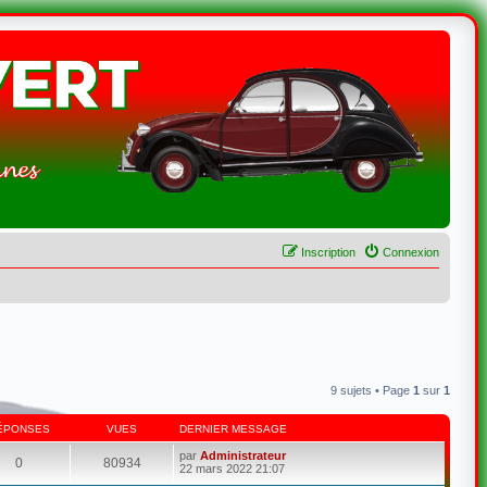
Inscription
Connexion
9 sujets • Page
1
sur
1
ÉPONSES
VUES
DERNIER MESSAGE
par
Administrateur
0
80934
22 mars 2022 21:07