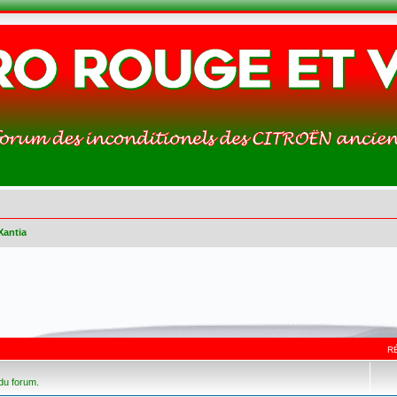
Xantia
R
 du forum.