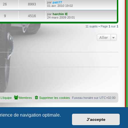
par
patt77
26
8993
01 avr. 2010 19:02
par
harchin IE
9
4516
24 mars 2009 20:01
11 sujets • Page
1
sur
1
Aller
L’équipe
Membres
Supprimer les cookies
Fuseau horaire sur
UTC+02:00
érience de navigation optimale.
J’accepte