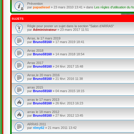
Prévention
par
papadiesel
»
23 mars 2010 13:41
» dans
Les règles d'utilisation du f
SUJETS
Règle pour poster un sujet dans la section "Salon d'ARRAS"
par
Administrateur
»
23 mars 2017 11:51
Arras, le 17 mars 2019
par
Bruno59160
»
17 mars 2019 18:41
Arras 2018
par
Bruno59160
»
14 mars 2018 18:54
Arras 2017
par
Bruno59160
»
24 févr. 2017 15:48
Arras,le 20 mars 2016
par
Bruno59160
»
21 févr. 2016 11:38
arras 2015
par
Bruno59160
»
04 mars 2015 18:15
arras le 17 mars 2013
par
Bruno59160
»
26 févr. 2013 16:23
arras le 18 mars 2012
par
Bruno59160
»
27 févr. 2012 13:45
ARRAS 2011
par
rémy62
»
21 mars 2011 13:42