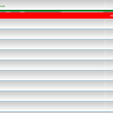
orum.
R