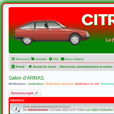
Raccourcis
Annuaire
FAQ
Nous contacter
Portail
Accueil du forum
Rencontres, rassemblements et sorties
Salon d'ARRAS
Modérateurs :
modérateurs
,
Modérateurs généraux
,
Modérateur en chef
,
Modérateur
Nouveau sujet
ANNONCES
[À lire impérativement]charte du forum
par
Administrateur
»
22 mars 2022 21:07
» dans
Les règles d'utilisation