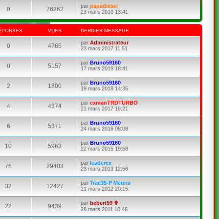
par
papadiesel
0
76262
23 mars 2010 13:41
ÉPONSES
VUES
DERNIER MESSAGE
par
Administrateur
0
4765
23 mars 2017 11:51
par
Bruno59160
0
5157
17 mars 2019 18:41
par
Bruno59160
2
1800
19 mars 2018 14:35
par
cxmanTRDTURBO
4
4374
21 mars 2017 16:21
par
Bruno59160
6
5371
24 mars 2016 08:08
par
Bruno59160
10
5963
22 mars 2015 19:58
par
leadercx
76
29403
23 mars 2013 12:56
par
Trac35-P Meuris
32
12427
21 mars 2012 20:15
par
bebert59 ✞
22
9439
28 mars 2011 10:46