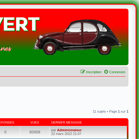
Inscription
Connexion
11 sujets • Page
1
sur
1
ÉPONSES
VUES
DERNIER MESSAGE
par
Administrateur
0
80908
22 mars 2022 21:07