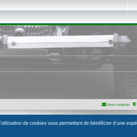
Nous contacter
Développé par
phpBB
® Forum Software © phpBB Limited
Traduction française officielle
©
Qiaeru
l’utilisation de cookies vous permettant de bénéficier d’une exp
Confidentialité
|
Conditions